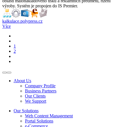
oblasti malonákladového tisku a reklamních předmětů, řízení
výroby. Systém je propojen do IS Premier.
kalkulace.polypress.cz
Více
1
2
About Us
Company Profile
Business Partners
Our Clients
We Support
Our Solutions
Web Content Management
Portal Solutions
e-Commerce