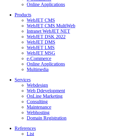
Online Applications
Products
WebJET CMS
WebJET CMS MultiWeb
Intranet WebJET NET
WebJET DSK 2022
WebJET DMS
WebJET LMS
WebJET MSG
e-Commerce
Online Applications
Multimedia
Services
Webdesign
Web Ddevelopment
OnLine Marketing
Consulting
Maintenance
Webhosting
Domain Registration
References
List