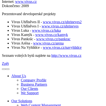
Internet:
www.vivus.cz
Dokončeno:
2009
Prezentované developerské projekty
Vivus Uhříněves II -
www.vivus.cz/uhrineves2
Vivus Uhříněves I -
www.vivus.cz/uhrineves
Vivus Luka -
www.vivus.cz/luka
Vivus Kamýk -
www.vivus.cz/kamyk
Vivus Pankrác -
www.vivus.cz/pankrac
Vivus Aréna -
www.vivus.cz/arena
Vivus Na Vyhlídce -
www.vivus.cz/navyhlidce
Seznam volných bytů najdete na
http://www.vivus.cz
Zpět
About Us
Company Profile
Business Partners
Our Clients
We Support
Our Solutions
Web Content Management