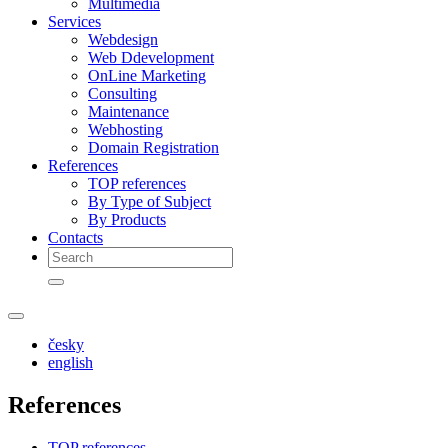
Multimedia
Services
Webdesign
Web Ddevelopment
OnLine Marketing
Consulting
Maintenance
Webhosting
Domain Registration
References
TOP references
By Type of Subject
By Products
Contacts
česky
english
References
TOP references