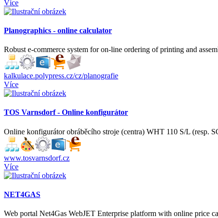
Více
Planographics - online calculator
Robust e-commerce system for on-line ordering of printing and assem
kalkulace.polypress.cz/cz/planografie
Více
TOS Varnsdorf - Online konfigurátor
Online konfigurátor obráběcího stroje (centra) WHT 110 S/L (resp. 
www.tosvarnsdorf.cz
Více
NET4GAS
Web portal Net4Gas WebJET Enterprise platform with online price calc