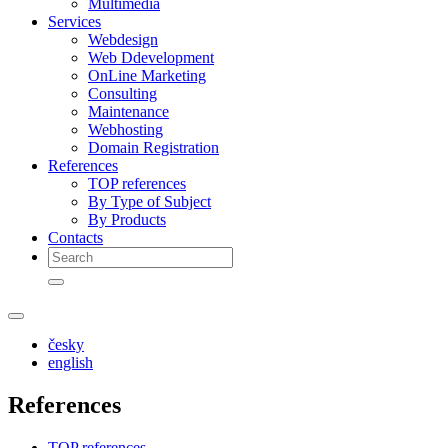
Multimedia
Services
Webdesign
Web Ddevelopment
OnLine Marketing
Consulting
Maintenance
Webhosting
Domain Registration
References
TOP references
By Type of Subject
By Products
Contacts
česky
english
References
TOP references