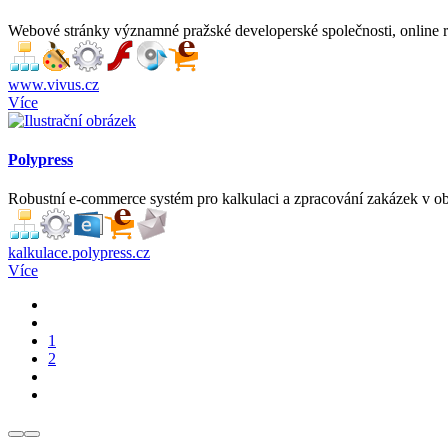
Webové stránky významné pražské developerské společnosti, online r
www.vivus.cz
Více
Polypress
Robustní e-commerce systém pro kalkulaci a zpracování zakázek v obl
kalkulace.polypress.cz
Více
1
2