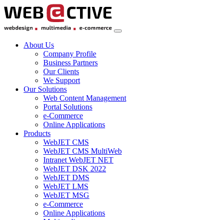
About Us
Company Profile
Business Partners
Our Clients
We Support
Our Solutions
Web Content Management
Portal Solutions
e-Commerce
Online Applications
Products
WebJET CMS
WebJET CMS MultiWeb
Intranet WebJET NET
WebJET DSK 2022
WebJET DMS
WebJET LMS
WebJET MSG
e-Commerce
Online Applications