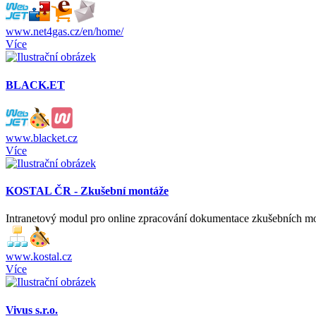
www.net4gas.cz/en/home/
Více
BLACK.ET
www.blacket.cz
Více
KOSTAL ČR - Zkušební montáže
Intranetový modul pro online zpracování dokumentace zkušebních mon
www.kostal.cz
Více
Vivus s.r.o.