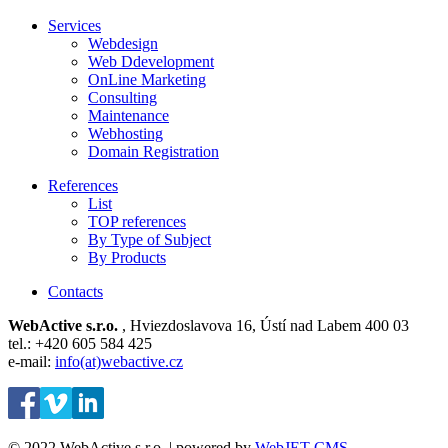
Services
Webdesign
Web Ddevelopment
OnLine Marketing
Consulting
Maintenance
Webhosting
Domain Registration
References
List
TOP references
By Type of Subject
By Products
Contacts
WebActive s.r.o.
, Hviezdoslavova 16, Ústí nad Labem 400 03
tel.: +420 605 584 425
e-mail:
info(at)webactive.cz
© 2022 WebActive s.r.o. | powered by
WebJET CMS