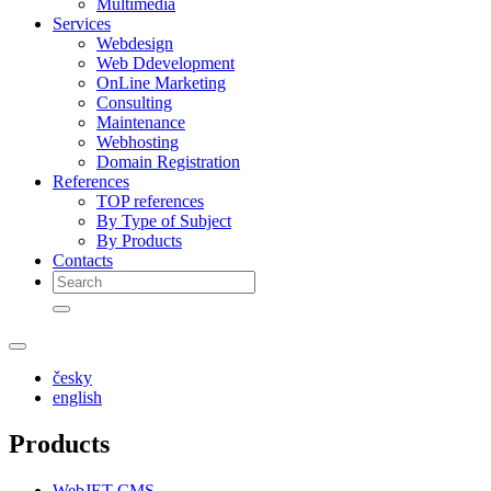
Multimedia
Services
Webdesign
Web Ddevelopment
OnLine Marketing
Consulting
Maintenance
Webhosting
Domain Registration
References
TOP references
By Type of Subject
By Products
Contacts
česky
english
Products
WebJET CMS