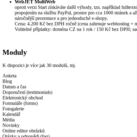
WebJET MultiWeb
oproti verzi Start získáváte další výhody, tzn. například ful
propojením na službu PayPal, prostor pro cca 1000 stránek a
náročnější prezentace a pro jednoduché e-shopy.
Cena: 4.200 Kč bez DPH ročně (cena zahrnuje webhosting + m
Volitelné příplatky: doména CZ na 1 rok / 150 Kč bez DPH; s
Moduly
K dispozici je více jak 30 modulů, mj.
Anketa
Blog
Datum a čas
Doporučení (testimonials)
Elektronický obchod
Formuláře (forms)
Fotogalerie
Kalendář
Média
Novinky
Online editor obrázků
Otázky a odpovědi (faq)