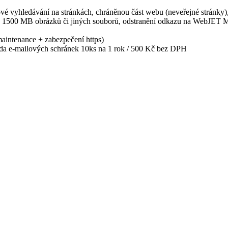
ltextové vyhledávání na stránkách, chráněnou část webu (neveřejné str
 až 1500 MB obrázků či jiných souborů, odstranění odkazu na WebJET 
aintenance + zabezpečení https)
ada e-mailových schránek 10ks na 1 rok / 500 Kč bez DPH