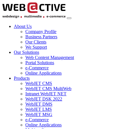
About Us
Company Profile
Business Partners
Our Clients
We Support
Our Solutions
Web Content Management
Portal Solutions
e-Commerce
Online Applications
Products
WebJET CMS
WebJET CMS MultiWeb
Intranet WebJET NET
WebJET DSK 2022
WebJET DMS
WebJET LMS
WebJET MSG
e-Commerce
Online Applications