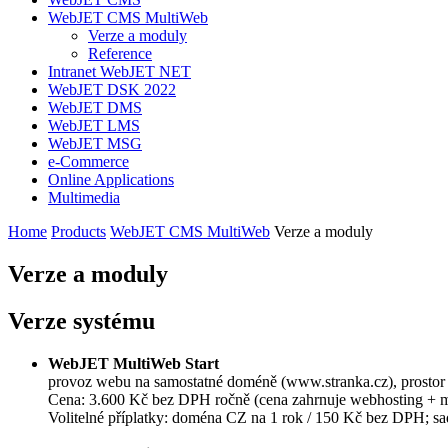
WebJET CMS MultiWeb
Verze a moduly
Reference
Intranet WebJET NET
WebJET DSK 2022
WebJET DMS
WebJET LMS
WebJET MSG
e-Commerce
Online Applications
Multimedia
Home
Products
WebJET CMS MultiWeb
Verze a moduly
Verze a moduly
Verze systému
WebJET MultiWeb Start
provoz webu na samostatné doméně (www.stranka.cz), prostor 
Cena: 3.600 Kč bez DPH ročně (cena zahrnuje webhosting + m
Volitelné příplatky: doména CZ na 1 rok / 150 Kč bez DPH; s