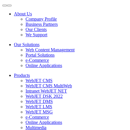
About Us
Company Profile
Business Partners
Our Clients
We Support
Our Solutions
Web Content Management
Portal Solutions
e-Commerce
Online Applications
Products
WebJET CMS
WebJET CMS MultiWeb
Intranet WebJET NET
WebJET DSK 2022
WebJET DMS
WebJET LMS
WebJET MSG
e-Commerce
Online Applications
Multimedia