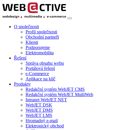
O společnosti
Profil společnosti
Obchodní partneři
Klienti
Podporujeme
Elektromobilita
Řešení
Správa obsahu webu
Portálová řešení
e-Commerce
Aplikace na klíč
Produkty
Redakční systém WebJET CMS
Redakční systém WebJET MultiWeb
Intranet WebJET NET
WebJET DSK
WebJET DMS
WebJET LMS
Hromadný e-mail
Elektronický obchod