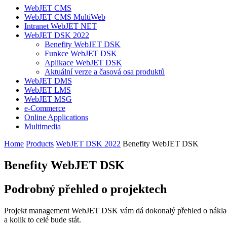
WebJET CMS
WebJET CMS MultiWeb
Intranet WebJET NET
WebJET DSK 2022
Benefity WebJET DSK
Funkce WebJET DSK
Aplikace WebJET DSK
Aktuální verze a časová osa produktů
WebJET DMS
WebJET LMS
WebJET MSG
e-Commerce
Online Applications
Multimedia
Home
Products
WebJET DSK 2022
Benefity WebJET DSK
Benefity WebJET DSK
Podrobný přehled o projektech
Projekt management WebJET DSK vám dá dokonalý přehled o nákladovo
a kolik to celé bude stát.