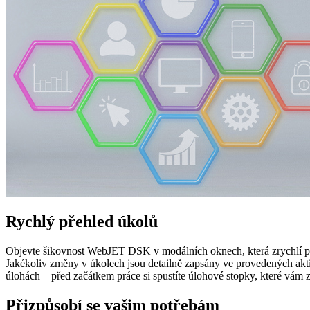
Rychlý přehled úkolů
Objevte šikovnost WebJET DSK v modálních oknech, která zrychlí proce
Jakékoliv změny v úkolech jsou detailně zapsány ve provedených aktiv
úlohách – před začátkem práce si spustíte úlohové stopky, které vám zm
Přizpůsobí se vašim potřebám