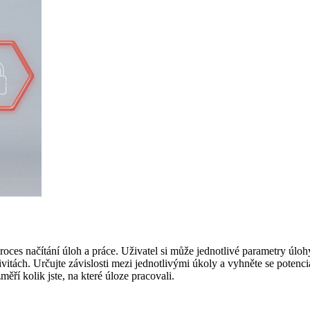
s načítání úloh a práce. Uživatel si může jednotlivé parametry úlohy na
itách. Určujte závislosti mezi jednotlivými úkoly a vyhněte se potenci
ěří kolik jste, na které úloze pracovali.