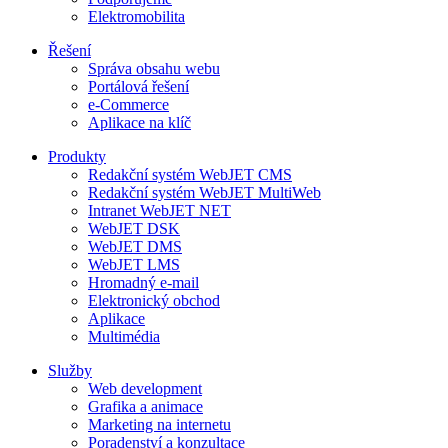
Elektromobilita
Řešení
Správa obsahu webu
Portálová řešení
e-Commerce
Aplikace na klíč
Produkty
Redakční systém WebJET CMS
Redakční systém WebJET MultiWeb
Intranet WebJET NET
WebJET DSK
WebJET DMS
WebJET LMS
Hromadný e-mail
Elektronický obchod
Aplikace
Multimédia
Služby
Web development
Grafika a animace
Marketing na internetu
Poradenství a konzultace