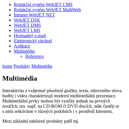
Redakční systém WebJET CMS
Redakční systém WebJET MultiWeb
Intranet WebJET NET
WebJET DSK
WebJET DMS
WebJET LMS
Hromadný e-mail
Elektronický obchod
Aplikace
Multimédia
Reference
home
Produkty
Multimédia
Multimédia
Interaktivita a vzájemné působení grafiky, textu, mluveného slova,
hudby i videa charakterizují moderní multimediální prezentace.
Multimediální prvky mohou být využity jednak na pevných
nosičích, tzn. např. na CD-ROM či DVD discích, stále častěji se
s nimi setkáváme v různých podobách i v prostředí Internetu.
Mezi základní nabízené produkty patří mj.