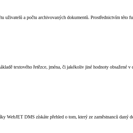
 uživatelů a počtu archivovaných dokumentů. Prostřednictvím této f
kladě textového řetězce, jména, či jakékoliv jiné hodnoty obsažené v
 Díky WebJET DMS získáte přehled o tom, který ze zaměstnanců daný dok