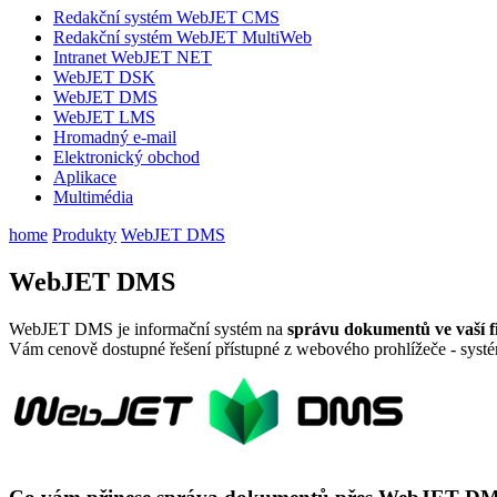
Redakční systém WebJET CMS
Redakční systém WebJET MultiWeb
Intranet WebJET NET
WebJET DSK
WebJET DMS
WebJET LMS
Hromadný e-mail
Elektronický obchod
Aplikace
Multimédia
home
Produkty
WebJET DMS
WebJET DMS
WebJET DMS je informační systém na
správu dokumentů ve vaší f
Vám cenově dostupné řešení přístupné z webového prohlížeče - systé