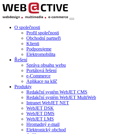
O společnosti
Profil společnosti
Obchodní partneři
Klienti
Podporujeme
Elektromobilita
Řešení
Správa obsahu webu
Portálová řešení
e-Commerce
Aplikace na klíč
Produkty
Redakční systém WebJET CMS
Redakční systém WebJET MultiWeb
Intranet WebJET NET
WebJET DSK
WebJET DMS
WebJET LMS
Hromadný e-mail
Elektronický obchod