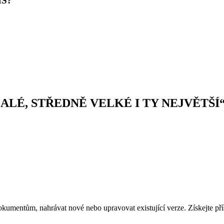
MS?
LÉ, STŘEDNĚ VELKÉ I TY NEJVĚTŠÍ
kumentům, nahrávat nové nebo upravovat existující verze. Získejte př