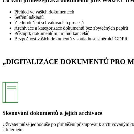
Co vám přinese správa dokumentů přes WebJET D
Přehled ve vašich dokumentech
Šetření nákladů
Zjednodušení schvalovacích procesů
Archivace a kategorizace dokumentů bez zbytečných papírů
Přístup k dokumentům i mimo kancelář
Bezpečnost vašich dokumentů v souladu se směrnicí GDPR
„DIGITALIZACE DOKUMENTŮ PRO MA
Skenování dokumentů a jejich archivace
Uživatel může jednoduše po přihlášení přistupovat k archivovaným do
k internetu.