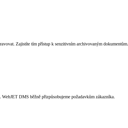
pravovat. Zajistíte tím přístup k senzitivním archivovaným dokumen
stí. WebJET DMS běžně přizpůsobujeme požadavkům zákazníka.