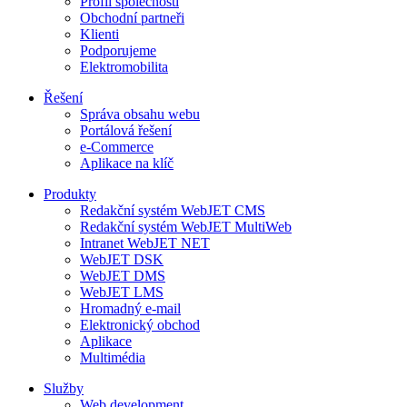
Profil společnosti
Obchodní partneři
Klienti
Podporujeme
Elektromobilita
Řešení
Správa obsahu webu
Portálová řešení
e-Commerce
Aplikace na klíč
Produkty
Redakční systém WebJET CMS
Redakční systém WebJET MultiWeb
Intranet WebJET NET
WebJET DSK
WebJET DMS
WebJET LMS
Hromadný e-mail
Elektronický obchod
Aplikace
Multimédia
Služby
Web development