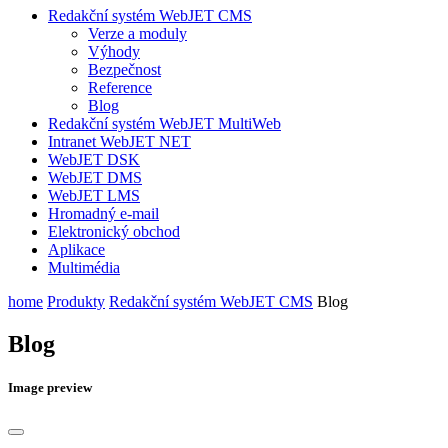
Redakční systém WebJET CMS
Verze a moduly
Výhody
Bezpečnost
Reference
Blog
Redakční systém WebJET MultiWeb
Intranet WebJET NET
WebJET DSK
WebJET DMS
WebJET LMS
Hromadný e-mail
Elektronický obchod
Aplikace
Multimédia
home
Produkty
Redakční systém WebJET CMS
Blog
Blog
Image preview