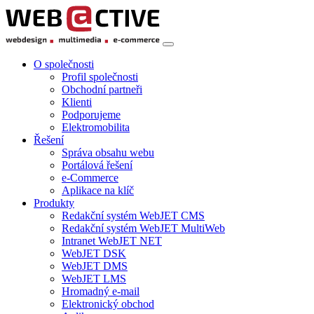
O společnosti
Profil společnosti
Obchodní partneři
Klienti
Podporujeme
Elektromobilita
Řešení
Správa obsahu webu
Portálová řešení
e-Commerce
Aplikace na klíč
Produkty
Redakční systém WebJET CMS
Redakční systém WebJET MultiWeb
Intranet WebJET NET
WebJET DSK
WebJET DMS
WebJET LMS
Hromadný e-mail
Elektronický obchod