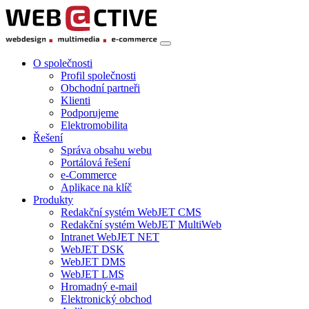
O společnosti
Profil společnosti
Obchodní partneři
Klienti
Podporujeme
Elektromobilita
Řešení
Správa obsahu webu
Portálová řešení
e-Commerce
Aplikace na klíč
Produkty
Redakční systém WebJET CMS
Redakční systém WebJET MultiWeb
Intranet WebJET NET
WebJET DSK
WebJET DMS
WebJET LMS
Hromadný e-mail
Elektronický obchod