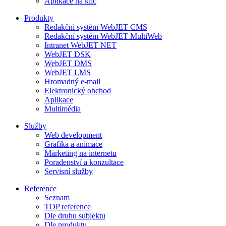
Aplikace na klíč
Produkty
Redakční systém WebJET CMS
Redakční systém WebJET MultiWeb
Intranet WebJET NET
WebJET DSK
WebJET DMS
WebJET LMS
Hromadný e-mail
Elektronický obchod
Aplikace
Multimédia
Služby
Web development
Grafika a animace
Marketing na internetu
Poradenství a konzultace
Servisní služby
Reference
Seznam
TOP reference
Dle druhu subjektu
Dle produktu