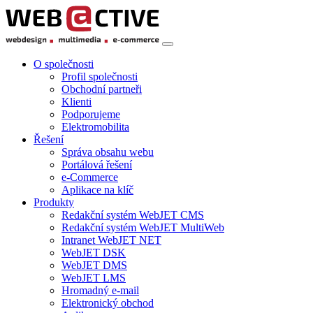
O společnosti
Profil společnosti
Obchodní partneři
Klienti
Podporujeme
Elektromobilita
Řešení
Správa obsahu webu
Portálová řešení
e-Commerce
Aplikace na klíč
Produkty
Redakční systém WebJET CMS
Redakční systém WebJET MultiWeb
Intranet WebJET NET
WebJET DSK
WebJET DMS
WebJET LMS
Hromadný e-mail
Elektronický obchod