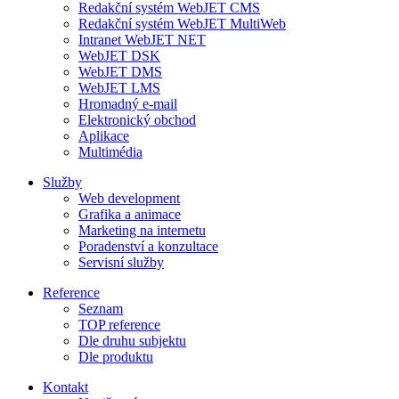
Redakční systém WebJET CMS
Redakční systém WebJET MultiWeb
Intranet WebJET NET
WebJET DSK
WebJET DMS
WebJET LMS
Hromadný e-mail
Elektronický obchod
Aplikace
Multimédia
Služby
Web development
Grafika a animace
Marketing na internetu
Poradenství a konzultace
Servisní služby
Reference
Seznam
TOP reference
Dle druhu subjektu
Dle produktu
Kontakt