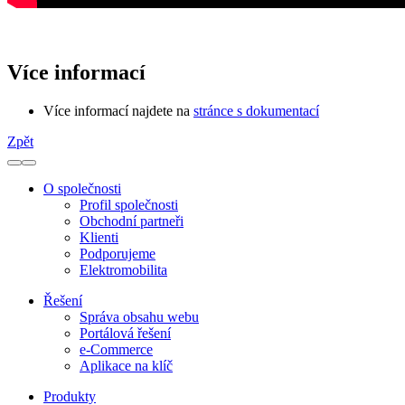
Více informací
Více informací najdete na
stránce s dokumentací
Zpět
O společnosti
Profil společnosti
Obchodní partneři
Klienti
Podporujeme
Elektromobilita
Řešení
Správa obsahu webu
Portálová řešení
e-Commerce
Aplikace na klíč
Produkty