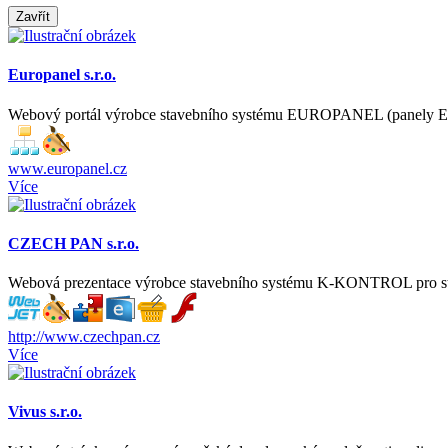
Zavřít
Europanel s.r.o.
Webový portál výrobce stavebního systému EUROPANEL (panely
www.europanel.cz
Více
CZECH PAN s.r.o.
Webová prezentace výrobce stavebního systému K-KONTROL pro st
http://www.czechpan.cz
Více
Vivus s.r.o.