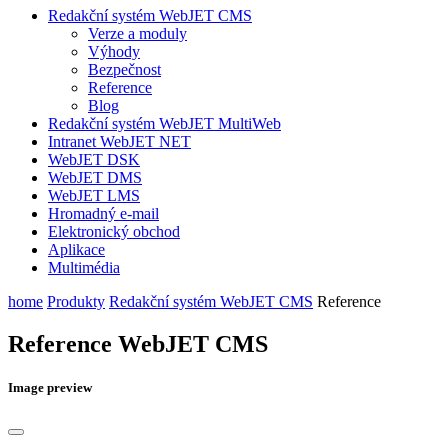
Redakční systém WebJET CMS
Verze a moduly
Výhody
Bezpečnost
Reference
Blog
Redakční systém WebJET MultiWeb
Intranet WebJET NET
WebJET DSK
WebJET DMS
WebJET LMS
Hromadný e-mail
Elektronický obchod
Aplikace
Multimédia
home
Produkty
Redakční systém WebJET CMS
Reference
Reference WebJET CMS
Image preview