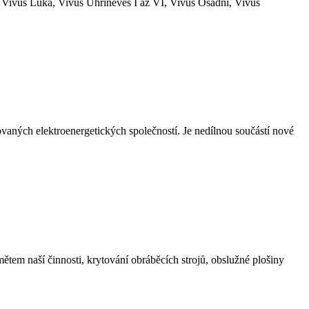
 Vivus Luka, Vivus Uhríněves I až VI, Vivus Osadní, Vivus
vaných elektroenergetických společností. Je nedílnou součástí nové
dmětem naší činnosti, krytování obráběcích strojů, obslužné plošiny