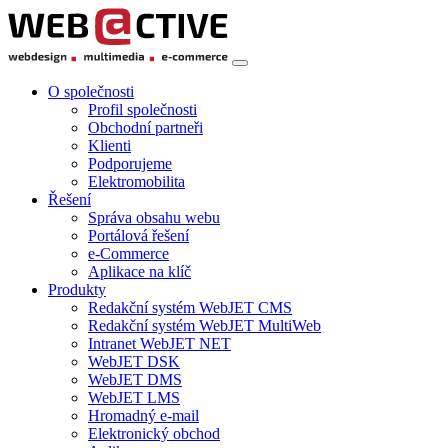
O společnosti
Profil společnosti
Obchodní partneři
Klienti
Podporujeme
Elektromobilita
Řešení
Správa obsahu webu
Portálová řešení
e-Commerce
Aplikace na klíč
Produkty
Redakční systém WebJET CMS
Redakční systém WebJET MultiWeb
Intranet WebJET NET
WebJET DSK
WebJET DMS
WebJET LMS
Hromadný e-mail
Elektronický obchod