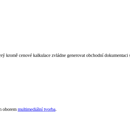
který kromě cenové kalkulace zvládne generovat obchodní dokumentaci 
ím oborem
multimediální tvorba
.