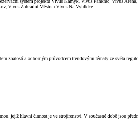
rezervační systém projektů Vivus Kamýk, Vivus Pankrác, Vivus Aréna,
žkov, Vivus Zahradní Město a Vivus Na Vyhlídce.
itelem znalostí a odborným průvodcem trendovými tématy ze světa regulo
rmou, jejíž hlavní činnost je ve strojírenství. V současné době jsou pře