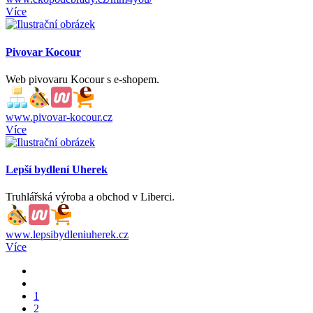
Více
Pivovar Kocour
Web pivovaru Kocour s e-shopem.
www.pivovar-kocour.cz
Více
Lepší bydlení Uherek
Truhlářská výroba a obchod v Liberci.
www.lepsibydleniuherek.cz
Více
1
2