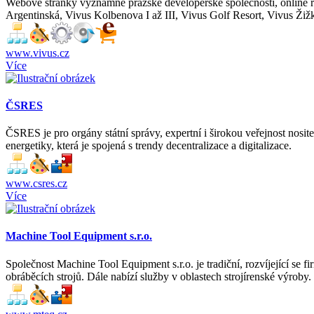
Webové stránky významné pražské developerské společnosti, online 
Argentinská, Vivus Kolbenova I až III, Vivus Golf Resort, Vivus Ži
www.vivus.cz
Více
ČSRES
ČSRES je pro orgány státní správy, expertní i širokou veřejnost nos
energetiky, která je spojená s trendy decentralizace a digitalizace.
www.csres.cz
Více
Machine Tool Equipment s.r.o.
Společnost Machine Tool Equipment s.r.o. je tradiční, rozvíjející se fi
obráběcích strojů. Dále nabízí služby v oblastech strojírenské výroby.