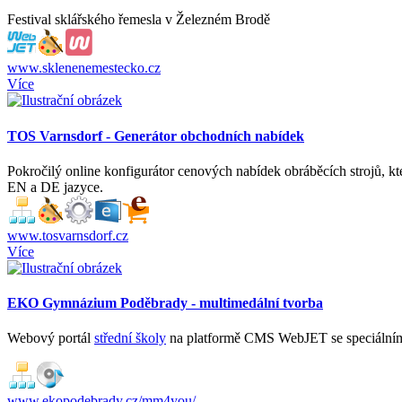
Festival sklářského řemesla v Železném Brodě
www.sklenenemestecko.cz
Více
TOS Varnsdorf - Generátor obchodních nabídek
Pokročilý online konfigurátor cenových nabídek obráběcích strojů, 
EN a DE jazyce.
www.tosvarnsdorf.cz
Více
EKO Gymnázium Poděbrady - multimedální tvorba
Webový portál
střední školy
na platformě CMS WebJET se speciáln
www.ekopodebrady.cz/mm4you/