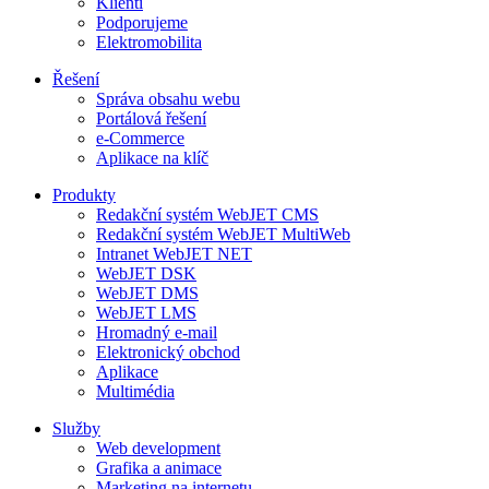
Klienti
Podporujeme
Elektromobilita
Řešení
Správa obsahu webu
Portálová řešení
e-Commerce
Aplikace na klíč
Produkty
Redakční systém WebJET CMS
Redakční systém WebJET MultiWeb
Intranet WebJET NET
WebJET DSK
WebJET DMS
WebJET LMS
Hromadný e-mail
Elektronický obchod
Aplikace
Multimédia
Služby
Web development
Grafika a animace
Marketing na internetu