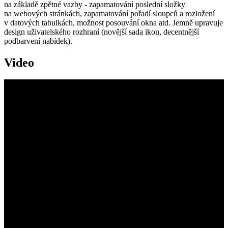
na základě zpětné vazby - zapamatování poslední složky
na webových stránkách, zapamatování pořadí sloupců a rozložení
v datových tabulkách, možnost posouvání okna atd. Jemně upravuje
design uživatelského rozhraní (novější sada ikon, decentnější
podbarvení nabídek).
Video