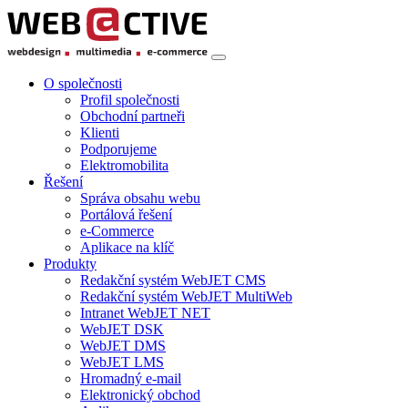
O společnosti
Profil společnosti
Obchodní partneři
Klienti
Podporujeme
Elektromobilita
Řešení
Správa obsahu webu
Portálová řešení
e-Commerce
Aplikace na klíč
Produkty
Redakční systém WebJET CMS
Redakční systém WebJET MultiWeb
Intranet WebJET NET
WebJET DSK
WebJET DMS
WebJET LMS
Hromadný e-mail
Elektronický obchod