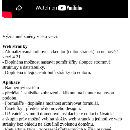
Významné změny v této verzi:
Web stránky
- Aktualizovaná knihovna ckeditor (editor stránek) na nejnovější
verzi 4.21.
- Doplněna možnost nastavit poměr šířky sloupce stromové
struktury a datatabulky.
- Doplněna integrace atributů stránky do editoru.
Aplikace
- Bannerový systém
- předělaná statistika zobrazení a kliknutí na banner na novou
podobu.
- Formuláře - doplněna možnost archivovat formulář.
- Číselníky - předělané do nového designu.
- Uživatelé - v multi doménové instalaci je v editaci uživatele
a skupin práv možné vybírat složky web stránek a jednotlivé web
stránky bez ohledu na aktuálně zvolenou doménu.
- Překladové klíče - zobrazení překladových klíčů upravené