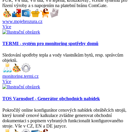
PUR, V4 šitá, V8 šitá, V8 lepená, kroužková) , včetně systému pro
řízení výroby a s napojením na platební bránu ComGate.
www.mojebrozura.cz
Více
TERMI - systém pro monitoring spotřeby domů
Sledování spotřeby tepla a vody vlastníkům bytů, resp. správcům
objektů.
monitoring.termi.cz
Více
TOS Varnsdorf - Generátor obchodních nabídek
Pokročilý online konfigurátor cenových nabídek obráběcích strojů,
který kromě cenové kalkulace zvládne generovat obchodní
dokumentaci s popisem vybraných funkcionalit konfigurovaného
stroje. Vše v CZ, EN a DE jazyce.