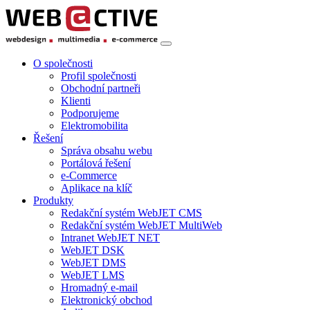
O společnosti
Profil společnosti
Obchodní partneři
Klienti
Podporujeme
Elektromobilita
Řešení
Správa obsahu webu
Portálová řešení
e-Commerce
Aplikace na klíč
Produkty
Redakční systém WebJET CMS
Redakční systém WebJET MultiWeb
Intranet WebJET NET
WebJET DSK
WebJET DMS
WebJET LMS
Hromadný e-mail
Elektronický obchod