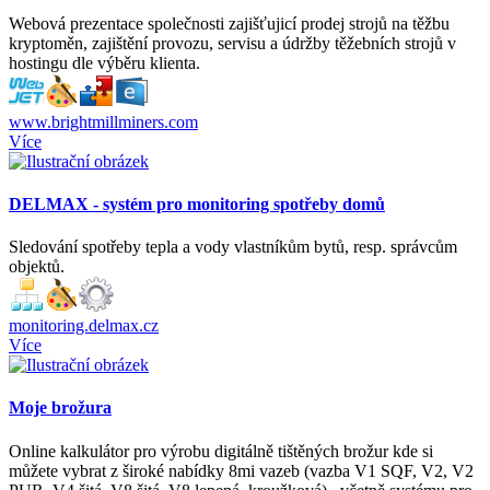
Webová prezentace společnosti zajišťujicí prodej strojů na těžbu
kryptoměn, zajištění provozu, servisu a údržby těžebních strojů v
hostingu dle výběru klienta.
www.brightmillminers.com
Více
DELMAX - systém pro monitoring spotřeby domů
Sledování spotřeby tepla a vody vlastníkům bytů, resp. správcům
objektů.
monitoring.delmax.cz
Více
Moje brožura
Online kalkulátor pro výrobu digitálně tištěných brožur kde si
můžete vybrat z široké nabídky 8mi vazeb (vazba V1 SQF, V2, V2