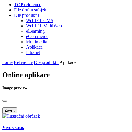
TOP reference
Dle druhu subjektu
Dle produktu
WebJET CMS
WebJET MultiWeb
eLearning
eCommerce
Multimedia
Aplikace
Intranet
home
Reference
Dle produktu
Aplikace
Online aplikace
Image preview
Zavřít
Vivus s.r.o.