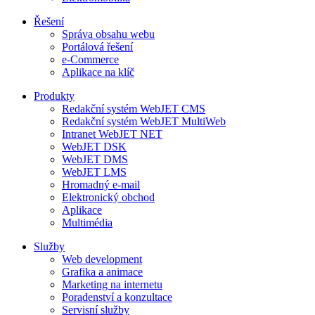
Řešení
Správa obsahu webu
Portálová řešení
e-Commerce
Aplikace na klíč
Produkty
Redakční systém WebJET CMS
Redakční systém WebJET MultiWeb
Intranet WebJET NET
WebJET DSK
WebJET DMS
WebJET LMS
Hromadný e-mail
Elektronický obchod
Aplikace
Multimédia
Služby
Web development
Grafika a animace
Marketing na internetu
Poradenství a konzultace
Servisní služby