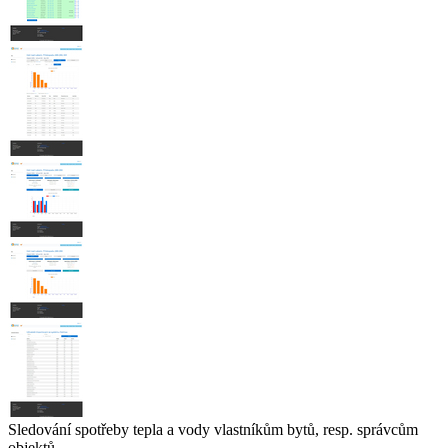
Sledování spotřeby tepla a vody vlastníkům bytů, resp. správcům
objektů.