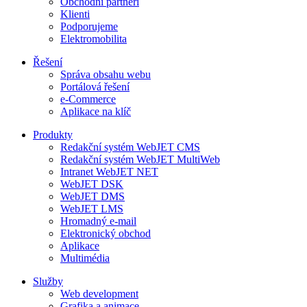
Obchodní partneři
Klienti
Podporujeme
Elektromobilita
Řešení
Správa obsahu webu
Portálová řešení
e-Commerce
Aplikace na klíč
Produkty
Redakční systém WebJET CMS
Redakční systém WebJET MultiWeb
Intranet WebJET NET
WebJET DSK
WebJET DMS
WebJET LMS
Hromadný e-mail
Elektronický obchod
Aplikace
Multimédia
Služby
Web development
Grafika a animace