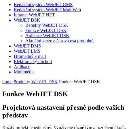
Redakční systém WebJET CMS
Redakční systém WebJET MultiWeb
Intranet WebJET NET
WebJET DSK
Benefity WebJET DSK
Funkce WebJET DSK
Aplikace WebJET DSK
Aktuální verze a časová osa produktů
WebJET DMS
WebJET LMS
Hromadný e-mail
Elektronický obchod
Aplikace
Multimédia
home
Produkty
WebJET DSK
Funkce WebJET DSK
Funkce WebJET DSK
Projektová nastavení přesně podle vašich
představ
Každý projekt je jedinečný. Využívejte různé týmy, rozdělení úkolů,