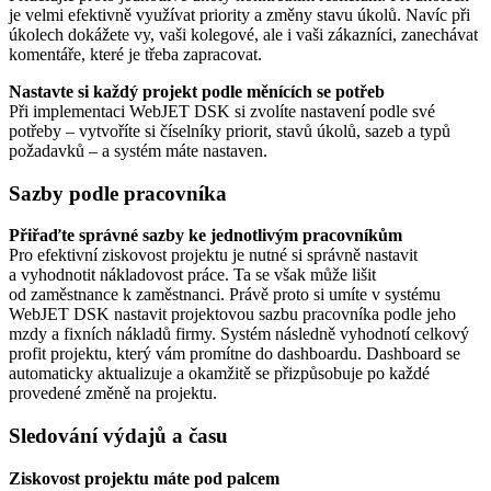
je velmi efektivně využívat priority a změny stavu úkolů. Navíc při
úkolech dokážete vy, vaši kolegové, ale i vaši zákazníci, zanechávat
komentáře, které je třeba zapracovat.
Nastavte si každý projekt podle měnících se potřeb
Při implementaci WebJET DSK si zvolíte nastavení podle své
potřeby – vytvoříte si číselníky priorit, stavů úkolů, sazeb a typů
požadavků – a systém máte nastaven.
Sazby podle pracovníka
Přiřaďte správné sazby ke jednotlivým pracovníkům
Pro efektivní ziskovost projektu je nutné si správně nastavit
a vyhodnotit nákladovost práce. Ta se však může lišit
od zaměstnance k zaměstnanci. Právě proto si umíte v systému
WebJET DSK nastavit projektovou sazbu pracovníka podle jeho
mzdy a fixních nákladů firmy. Systém následně vyhodnotí celkový
profit projektu, který vám promítne do dashboardu. Dashboard se
automaticky aktualizuje a okamžitě se přizpůsobuje po každé
provedené změně na projektu.
Sledování výdajů a času
Ziskovost projektu máte pod palcem