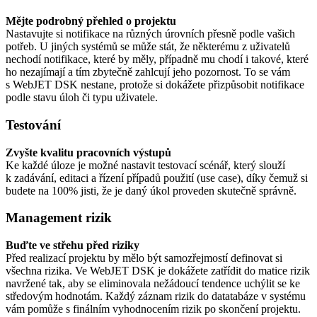
Mějte podrobný přehled o projektu
Nastavujte si notifikace na různých úrovních přesně podle vašich
potřeb. U jiných systémů se může stát, že některému z uživatelů
nechodí notifikace, které by měly, případně mu chodí i takové, které
ho nezajímají a tím zbytečně zahlcují jeho pozornost. To se vám
s WebJET DSK nestane, protože si dokážete přizpůsobit notifikace
podle stavu úloh či typu uživatele.
Testování
Zvyšte kvalitu pracovních výstupů
Ke každé úloze je možné nastavit testovací scénář, který slouží
k zadávání, editaci a řízení případů použití (use case), díky čemuž si
budete na 100% jisti, že je daný úkol proveden skutečně správně.
Management rizik
Buďte ve střehu před riziky
Před realizací projektu by mělo být samozřejmostí definovat si
všechna rizika. Ve WebJET DSK je dokážete zatřídit do matice rizik
navržené tak, aby se eliminovala nežádoucí tendence uchýlit se ke
středovým hodnotám. Každý záznam rizik do datatabáze v systému
vám pomůže s finálním vyhodnocením rizik po skončení projektu.