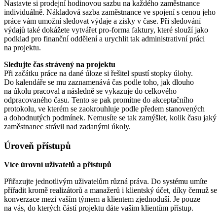
Nastavte si prodejní hodinovou sazbu na každého zaměstnance
individuálně. Nákladová sazba zaměstnance ve spojení s cenou jeho
práce vám umožní sledovat výdaje a zisky v čase. Při sledování
výdajů také dokážete vytvářet pro-forma faktury, které slouží jako
podklad pro finanční oddělení a urychlit tak administrativní práci
na projektu.
Sledujte čas strávený na projektu
Při začátku práce na dané úloze si řešitel spustí stopky úlohy.
Do kalendáře se mu zaznamenává čas podle toho, jak dlouho
na úkolu pracoval a následně se vykazuje do celkového
odpracovaného času. Tento se pak promítne do akceptačního
protokolu, ve kterém se zaokrouhluje podle předem stanovených
a dohodnutých podmínek. Nemusíte se tak zamýšlet, kolik času jaký
zaměstnanec strávil nad zadanými úkoly.
Úroveň přístupů
Více úrovní uživatelů a přístupů
Přiřazujte jednotlivým uživatelům různá práva. Do systému umíte
přiřadit kromě realizátorů a manažerů i klientský účet, díky čemuž se
konverzace mezi vaším týmem a klientem zjednoduší. Je pouze
na vás, do kterých částí projektu dáte vašim klientům přístup.