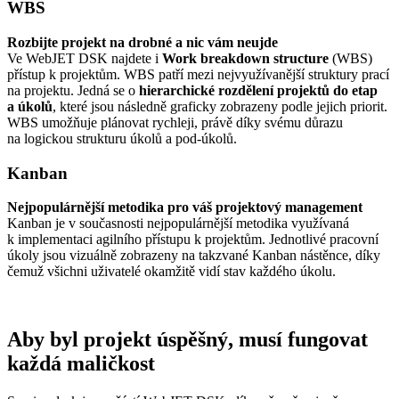
WBS
Rozbijte projekt na drobné a nic vám neujde
Ve WebJET DSK najdete i
Work breakdown structure
(WBS)
přístup k projektům. WBS patří mezi nejvyužívanější struktury prací
na projektu. Jedná se o
hierarchické rozdělení projektů do etap
a
úkolů
, které jsou následně graficky zobrazeny podle jejich priorit.
WBS umožňuje plánovat rychleji, právě díky svému důrazu
na logickou strukturu úkolů a pod-úkolů.
Kanban
Nejpopulárnější metodika pro váš projektový management
Kanban je v současnosti nejpopulárnější metodika využívaná
k implementaci agilního přístupu k projektům. Jednotlivé pracovní
úkoly jsou vizuálně zobrazeny na takzvané Kanban nástěnce, díky
čemuž všichni uživatelé okamžitě vidí stav každého úkolu.
Aby byl projekt úspěšný, musí fungovat
každá maličkost