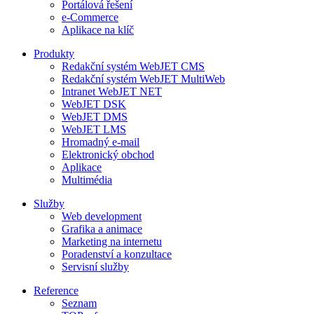
Portálová řešení
e-Commerce
Aplikace na klíč
Produkty
Redakční systém WebJET CMS
Redakční systém WebJET MultiWeb
Intranet WebJET NET
WebJET DSK
WebJET DMS
WebJET LMS
Hromadný e-mail
Elektronický obchod
Aplikace
Multimédia
Služby
Web development
Grafika a animace
Marketing na internetu
Poradenství a konzultace
Servisní služby
Reference
Seznam