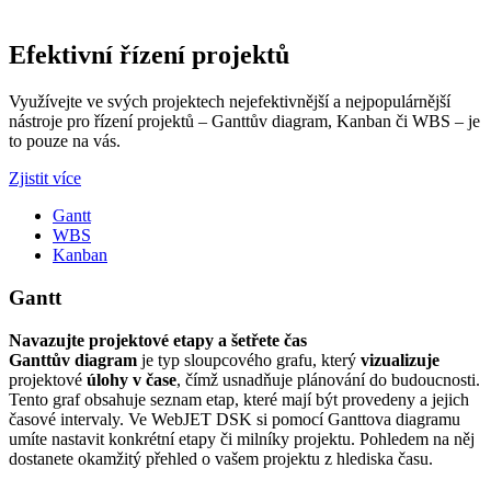
Efektivní řízení projektů
Využívejte ve svých projektech nejefektivnější a nejpopulárnější
nástroje pro řízení projektů – Ganttův diagram, Kanban či WBS – je
to pouze na vás.
Zjistit více
Gantt
WBS
Kanban
Gantt
Navazujte projektové etapy a šetřete čas
Ganttův diagram
je typ sloupcového grafu, který
vizualizuje
projektové
úlohy v čase
, čímž usnadňuje plánování do budoucnosti.
Tento graf obsahuje seznam etap, které mají být provedeny a jejich
časové intervaly. Ve WebJET DSK si pomocí Ganttova diagramu
umíte nastavit konkrétní etapy či milníky projektu. Pohledem na něj
dostanete okamžitý přehled o vašem projektu z hlediska času.