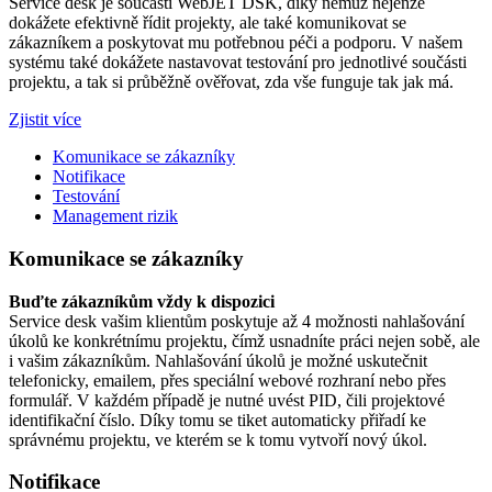
Service desk je součástí WebJET DSK, díky němuž nejenže
dokážete efektivně řídit projekty, ale také komunikovat se
zákazníkem a poskytovat mu potřebnou péči a podporu. V našem
systému také dokážete nastavovat testování pro jednotlivé součásti
projektu, a tak si průběžně ověřovat, zda vše funguje tak jak má.
Zjistit více
Komunikace se zákazníky
Notifikace
Testování
Management rizik
Komunikace se zákazníky
Buďte zákazníkům vždy k dispozici
Service desk vašim klientům poskytuje až 4 možnosti nahlašování
úkolů ke konkrétnímu projektu, čímž usnadníte práci nejen sobě, ale
i vašim zákazníkům. Nahlašování úkolů je možné uskutečnit
telefonicky, emailem, přes speciální webové rozhraní nebo přes
formulář. V každém případě je nutné uvést PID, čili projektové
identifikační číslo. Díky tomu se tiket automaticky přiřadí ke
správnému projektu, ve kterém se k tomu vytvoří nový úkol.
Notifikace