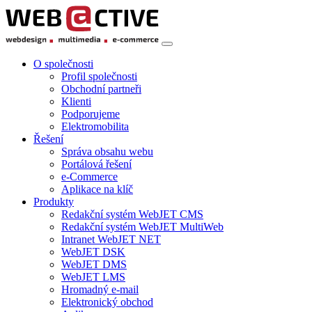
O společnosti
Profil společnosti
Obchodní partneři
Klienti
Podporujeme
Elektromobilita
Řešení
Správa obsahu webu
Portálová řešení
e-Commerce
Aplikace na klíč
Produkty
Redakční systém WebJET CMS
Redakční systém WebJET MultiWeb
Intranet WebJET NET
WebJET DSK
WebJET DMS
WebJET LMS
Hromadný e-mail
Elektronický obchod