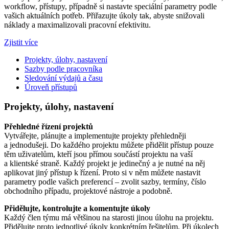
workflow, přístupy, případně si nastavte speciální parametry podle
vašich aktuálních potřeb. Přiřazujte úkoly tak, abyste snižovali
náklady a maximalizovali pracovní efektivitu.
Zjistit více
Projekty, úlohy, nastavení
Sazby podle pracovníka
Sledování výdajů a času
Úroveň přístupů
Projekty, úlohy, nastavení
Přehledné řízení projektů
Vytvářejte, plánujte a implementujte projekty přehledněji
a jednodušeji. Do každého projektu můžete přidělit přístup pouze
těm uživatelům, kteří jsou přímou součástí projektu na vaší
a klientské straně. Každý projekt je jedinečný a je nutné na něj
aplikovat jiný přístup k řízení. Proto si v něm můžete nastavit
parametry podle vašich preferencí – zvolit sazby, termíny, číslo
obchodního případu, projektové nástroje a podobně.
Přidělujte, kontrolujte a komentujte úkoly
Každý člen týmu má většinou na starosti jinou úlohu na projektu.
Přidělujte proto jednotlivé úkoly konkrétním řešitelům. Při úkolech