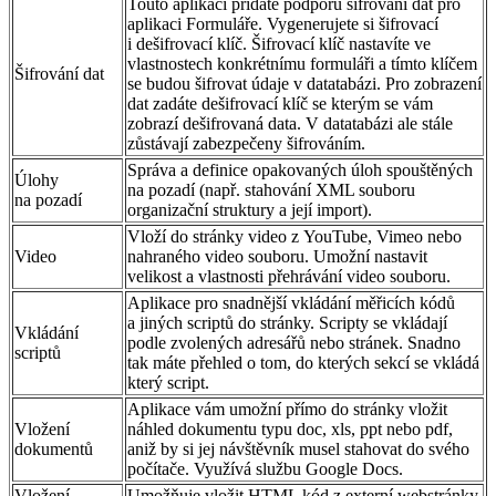
Touto aplikací přidáte podporu šifrování dat pro
aplikaci Formuláře. Vygenerujete si šifrovací
i dešifrovací klíč. Šifrovací klíč nastavíte ve
vlastnostech konkrétnímu formuláři a tímto klíčem
Šifrování dat
se budou šifrovat údaje v datatabázi. Pro zobrazení
dat zadáte dešifrovací klíč se kterým se vám
zobrazí dešifrovaná data. V datatabázi ale stále
zůstávají zabezpečeny šifrováním.
Správa a definice opakovaných úloh spouštěných
Úlohy
na pozadí (např. stahování XML souboru
na pozadí
organizační struktury a její import).
Vloží do stránky video z YouTube, Vimeo nebo
Video
nahraného video souboru. Umožní nastavit
velikost a vlastnosti přehrávání video souboru.
Aplikace pro snadnější vkládání měřicích kódů
a jiných scriptů do stránky. Scripty se vkládají
Vkládání
podle zvolených adresářů nebo stránek. Snadno
scriptů
tak máte přehled o tom, do kterých sekcí se vkládá
který script.
Aplikace vám umožní přímo do stránky vložit
Vložení
náhled dokumentu typu doc, xls, ppt nebo pdf,
dokumentů
aniž by si jej návštěvník musel stahovat do svého
počítače. Využívá službu Google Docs.
Vložení
Umožňuje vložit HTML kód z externí webstránky.