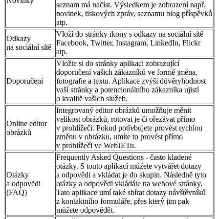
Novinky
seznam má načíst. Výsledkem je zobrazení např.
novinek, tiskových zpráv, seznamu blog příspěvků
atp.
Vloží do stránky ikony s odkazy na sociální sítě
Odkazy
Facebook, Twitter, Instagram, LinkedIn, Flickr
na sociální sítě
atp.
Vložte si do stránky aplikaci zobrazující
doporučení vašich zákazníků ve formě jména,
Doporučení
fotografie a textu. Aplikace zvýší důvěryhodnost
vaší stránky a potencionálního zákazníka ujistí
o kvalitě vašich služeb.
Integrovaný editor obrázků umožňuje měnit
velikost obrázků, rotovat je či ořezávat přímo
Online editor
v prohlížeči. Pokud potřebujete provést rychlou
obrázků
změnu v obrázku, umíte to provést přímo
v prohlížeči ve WebJETu.
Frequently Asked Questions - často kladené
otázky. S touto aplikací můžete vytvářet dotazy
Otázky
a odpovědi a vkládat je do skupin. Následně tyto
a odpovědi
otázky a odpovědi vkládáte na webové stránky.
(FAQ)
Tato aplikace umí také sbírat dotazy návštěvníků
z kontaktního formuláře, přes který jim pak
můžete odpovědět.