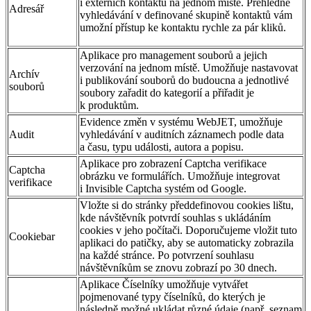
i externích kontaktů na jednom místě. Přehledné
Adresář
vyhledávání v definované skupině kontaktů vám
umožní přístup ke kontaktu rychle za pár kliků.
Aplikace pro management souborů a jejich
verzování na jednom místě. Umožňuje nastavovat
Archív
i publikování souborů do budoucna a jednotlivé
souborů
soubory zařadit do kategorií a přiřadit je
k produktům.
Evidence změn v systému WebJET, umožňuje
Audit
vyhledávání v auditních záznamech podle data
a času, typu události, autora a popisu.
Aplikace pro zobrazení Captcha verifikace
Captcha
obrázku ve formulářích. Umožňuje integrovat
verifikace
i Invisible Captcha systém od Google.
Vložte si do stránky předdefinovou cookies lištu,
kde návštěvník potvrdí souhlas s ukládáním
cookies v jeho počítači. Doporučujeme vložit tuto
Cookiebar
aplikaci do patičky, aby se automaticky zobrazila
na každé stránce. Po potvrzení souhlasu
návštěvníkům se znovu zobrazí po 30 dnech.
Aplikace Číselníky umožňuje vytvářet
pojmenované typy číselníků, do kterých je
následně možné ukládat různé údaje (např. seznam