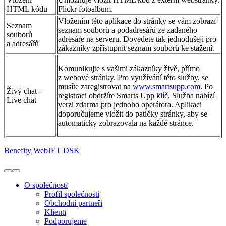
HTML kódu
Flickr fotoalbum.
Vložením této aplikace do stránky se vám zobrazí
Seznam
seznam souborů a podadresářů ze zadaného
souborů
adresáře na serveru. Dovedete tak jednodušeji pro
a adresářů
zákazníky zpřístupnit seznam souborů ke stažení.
Komunikujte s vašimi zákazníky živě, přímo
z webové stránky. Pro využívání této služby, se
musíte zaregistrovat na
www.smartsupp.com
. Po
Živý chat -
registraci obdržíte Smarts Upp klíč. Služba nabízí
Live chat
verzi zdarma pro jednoho operátora. Aplikaci
doporučujeme vložit do patičky stránky, aby se
automaticky zobrazovala na každé stránce.
Benefity WebJET DSK
O společnosti
Profil společnosti
Obchodní partneři
Klienti
Podporujeme