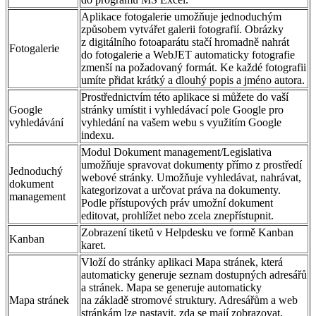
Aplikace fotogalerie umožňuje jednoduchým
způsobem vytvářet galerii fotografií. Obrázky
z digitálního fotoaparátu stačí hromadně nahrát
Fotogalerie
do fotogalerie a WebJET automaticky fotografie
zmenší na požadovaný formát. Ke každé fotografii
umíte přidat krátký a dlouhý popis a jméno autora.
Prostřednictvím této aplikace si můžete do vaší
Google
stránky umístit i vyhledávací pole Google pro
vyhledávání
vyhledání na vašem webu s využitím Google
indexu.
Modul Dokument management/Legislativa
umožňuje spravovat dokumenty přímo z prostředí
Jednoduchý
webové stránky. Umožňuje vyhledávat, nahrávat,
dokument
kategorizovat a určovat práva na dokumenty.
management
Podle přístupových práv umožní dokument
editovat, prohlížet nebo zcela znepřístupnit.
Zobrazení tiketů v Helpdesku ve formě Kanban
Kanban
karet.
Vloží do stránky aplikaci Mapa stránek, která
automaticky generuje seznam dostupných adresářů
a stránek. Mapa se generuje automaticky
Mapa stránek
na základě stromové struktury. Adresářům a web
stránkám lze nastavit, zda se mají zobrazovat,