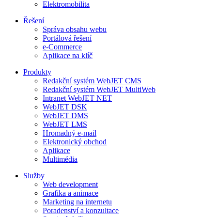
Elektromobilita
Řešení
Správa obsahu webu
Portálová řešení
e-Commerce
Aplikace na klíč
Produkty
Redakční systém WebJET CMS
Redakční systém WebJET MultiWeb
Intranet WebJET NET
WebJET DSK
WebJET DMS
WebJET LMS
Hromadný e-mail
Elektronický obchod
Aplikace
Multimédia
Služby
Web development
Grafika a animace
Marketing na internetu
Poradenství a konzultace