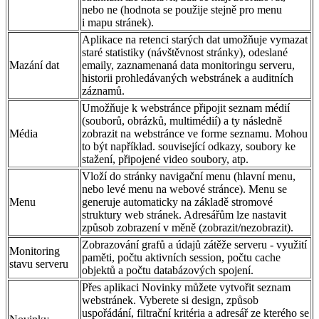
nebo ne (hodnota se použije stejně pro menu
i mapu stránek).
Aplikace na retenci starých dat umožňuje vymazat
staré statistiky (návštěvnost stránky), odeslané
Mazání dat
emaily, zaznamenaná data monitoringu serveru,
historii prohledávaných webstránek a auditních
záznamů.
Umožňuje k webstránce připojit seznam médií
(souborů, obrázků, multimédií) a ty následně
Média
zobrazit na webstránce ve forme seznamu. Mohou
to být například. související odkazy, soubory ke
stažení, připojené video soubory, atp.
Vloží do stránky navigační menu (hlavní menu,
nebo levé menu na webové stránce). Menu se
Menu
generuje automaticky na základě stromové
struktury web stránek. Adresářům lze nastavit
způsob zobrazení v měně (zobrazit/nezobrazit).
Zobrazování grafů a údajů zátěže serveru - využití
Monitoring
paměti, počtu aktivních session, počtu cache
stavu serveru
objektů a počtu databázových spojení.
Přes aplikaci Novinky můžete vytvořit seznam
webstránek. Vyberete si design, způsob
uspořádání, filtrační kritéria a adresář ze kterého se