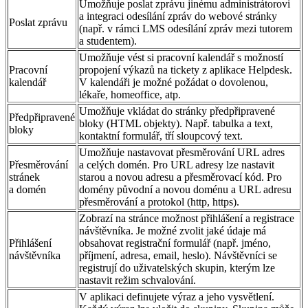
Umožňuje poslat zprávu jinému administrátorovi
a integraci odesílání zpráv do webové stránky
Poslat zprávu
(např. v rámci LMS odesílání zpráv mezi tutorem
a studentem).
Umožňuje vést si pracovní kalendář s možností
Pracovní
propojení výkazů na tickety z aplikace Helpdesk.
kalendář
V kalendáři je možné požádat o dovolenou,
lékaře, homeoffice, atp.
Umožňuje vkládat do stránky předpřipravené
Předpřipravené
bloky (HTML objekty). Např. tabulka a text,
bloky
kontaktní formulář, tří sloupcový text.
Umožňuje nastavovat přesměrování URL adres
Přesměrování
a celých domén. Pro URL adresy lze nastavit
stránek
starou a novou adresu a přesměrovací kód. Pro
a domén
domény původní a novou doménu a URL adresu
přesměrování a protokol (http, https).
Zobrazí na stránce možnost přihlášení a registrace
návštěvníka. Je možné zvolit jaké údaje má
Přihlášení
obsahovat registrační formulář (např. jméno,
návštěvníka
příjmení, adresa, email, heslo). Návštěvníci se
registrují do uživatelských skupin, kterým lze
nastavit režim schvalování.
V aplikaci definujete výraz a jeho vysvětlení.