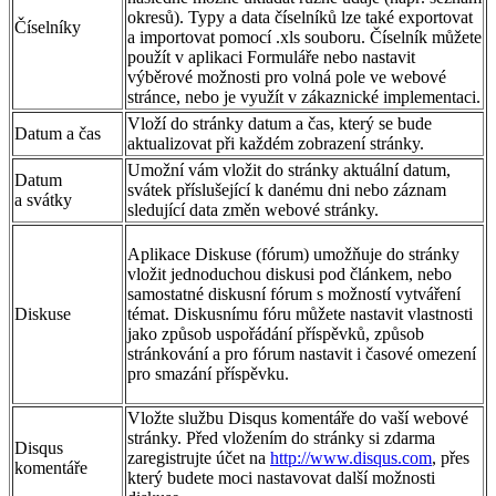
okresů). Typy a data číselníků lze také exportovat
Číselníky
a importovat pomocí .xls souboru. Číselník můžete
použít v aplikaci Formuláře nebo nastavit
výběrové možnosti pro volná pole ve webové
stránce, nebo je využít v zákaznické implementaci.
Vloží do stránky datum a čas, který se bude
Datum a čas
aktualizovat při každém zobrazení stránky.
Umožní vám vložit do stránky aktuální datum,
Datum
svátek příslušející k danému dni nebo záznam
a svátky
sledující data změn webové stránky.
Aplikace Diskuse (fórum) umožňuje do stránky
vložit jednoduchou diskusi pod článkem, nebo
samostatné diskusní fórum s možností vytváření
Diskuse
témat. Diskusnímu fóru můžete nastavit vlastnosti
jako způsob uspořádání příspěvků, způsob
stránkování a pro fórum nastavit i časové omezení
pro smazání příspěvku.
Vložte službu Disqus komentáře do vaší webové
stránky. Před vložením do stránky si zdarma
Disqus
zaregistrujte účet na
http://www.disqus.com
, přes
komentáře
který budete moci nastavovat další možnosti