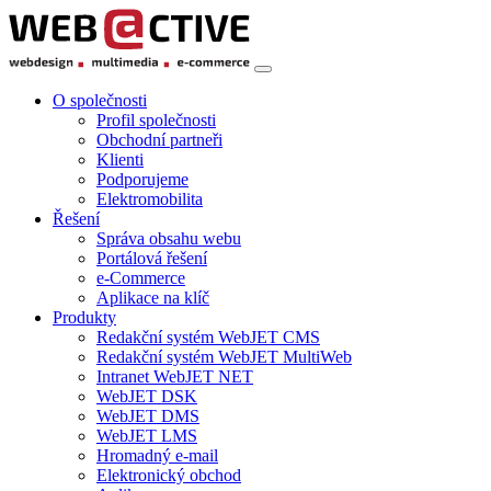
O společnosti
Profil společnosti
Obchodní partneři
Klienti
Podporujeme
Elektromobilita
Řešení
Správa obsahu webu
Portálová řešení
e-Commerce
Aplikace na klíč
Produkty
Redakční systém WebJET CMS
Redakční systém WebJET MultiWeb
Intranet WebJET NET
WebJET DSK
WebJET DMS
WebJET LMS
Hromadný e-mail
Elektronický obchod