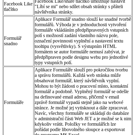
Facebook Like/share tlačítko umožňuje nastavit
Facebook Like
"Líbí se mi" nebo sdílet obsah stránky s přáteli
tlačítko
návštěvníka stránky.
Aplikace Formulář snadno slouží ke snadné tvorbě
formulářů. Výhoda je v jednoduchosti vytvoření
formuláře vkládáním předpřipravených vstupních
polí s možností zadání vlastního názvu pole,
Formulář
označení povinnosti vyplnění a nastavení textu
snadno
tooltipu (vysvětlivky). S výstupním HTML
formátem se autor formuláře nemusí zabývat, je
předpřipraven podle designu webu pro jednotlivé
typy vstupních polí.
Aplikace Formuláře slouží pro pokročilou tvorbu
a správu formulářů. Každá web stránka může
obsahovat formulář, který návštěvník vyplní.
Mohou to být žádosti o pracovní místo, kontaktní
formulář a podobně. Vyplněný formulář se odešle
na definované email adresu, přičemž v email
Formuláře
zprávě formulář vypadá stejně jako na webové
stránce. Je možné jej vytisknout a dále zpracovat.
Navíc, všechny formuláře se ukládají do databáze
v administrační části Web JET a je možné se k nim
kdykoliv vrátit. Položky ve formulářích lze
pořádat podle libovolného sloupce a exportovat
do programu MS Excel.