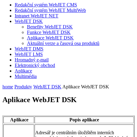
Redakční systém WebJET CMS
Redakční systém WebJET MultiWeb
Intranet WebJET NET
WebJET DSK
Benefity WebJET DSK
Funkce WebJET DSK
Aplikace WebJET DSK
Aktuální verze a časová osa produktů
WebJET DMS
WebJET LMS
Hromadný e-mail
Elektronický obchod
Aplikace
Multimédia
home
Produkty
WebJET DSK
Aplikace WebJET DSK
Aplikace WebJET DSK
Aplikace
Popis aplikace
Adresář je centrálním úložištěm interních