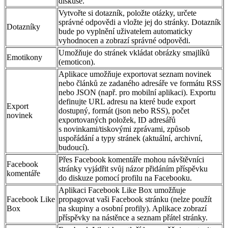
diskuse.
Vytvořte si dotazník, položte otázky, určete
správné odpovědi a vložte jej do stránky. Dotazník
Dotazníky
bude po vyplnění uživatelem automaticky
vyhodnocen a zobrazí správné odpovědi.
Umožňuje do stránek vkládat obrázky smajlíků
Emotikony
(emoticon).
Aplikace umožňuje exportovat seznam novinek
nebo článků ze zadaného adresáře ve formátu RSS
nebo JSON (např. pro mobilní aplikaci). Exportu
definujte URL adresu na které bude export
Export
dostupný, formát (json nebo RSS), počet
novinek
exportovaných položek, ID adresářů
s novinkami/tiskovými zprávami, způsob
uspořádání a typy stránek (aktuální, archivní,
budoucí).
Přes Facebook komentáře mohou návštěvníci
Facebook
stránky vyjádřit svůj názor přidáním příspěvku
komentáře
do diskuze pomocí profilu na Facebooku.
Aplikaci Facebook Like Box umožňuje
Facebook Like
propagovat vaši Facebook stránku (nelze použít
Box
na skupiny a osobní profily). Aplikace zobrazí
příspěvky na nástěnce a seznam přátel stránky.