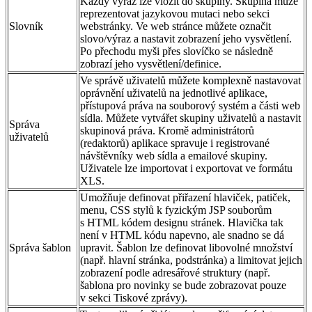
Každý výraz lze vložit do skupiny. Skupina může
reprezentovat jazykovou mutaci nebo sekci
Slovník
webstránky. Ve web stránce můžete označit
slovo/výraz a nastavit zobrazení jeho vysvětlení.
Po přechodu myši přes slovíčko se následně
zobrazí jeho vysvětlení/definice.
Ve správě uživatelů můžete komplexně nastavovat
oprávnění uživatelů na jednotlivé aplikace,
přístupová práva na souborový systém a části web
sídla. Můžete vytvářet skupiny uživatelů a nastavit
Správa
skupinová práva. Kromě administrátorů
uživatelů
(redaktorů) aplikace spravuje i registrované
návštěvníky web sídla a emailové skupiny.
Uživatele lze importovat i exportovat ve formátu
XLS.
Umožňuje definovat přiřazení hlaviček, patiček,
menu, CSS stylů k fyzickým JSP souborům
s HTML kódem designu stránek. Hlavička tak
není v HTML kódu napevno, ale snadno se dá
Správa šablon
upravit. Šablon lze definovat libovolné množství
(např. hlavní stránka, podstránka) a limitovat jejich
zobrazení podle adresářové struktury (např.
šablona pro novinky se bude zobrazovat pouze
v sekci Tiskové zprávy).