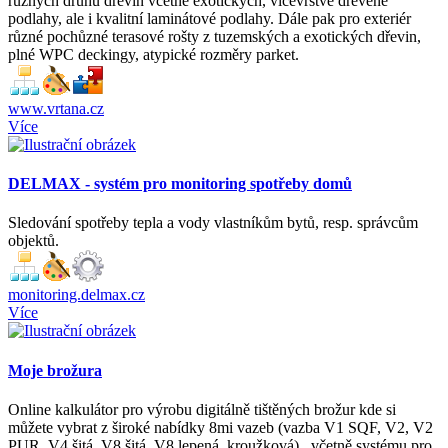
různých druhů dřevin včetně exotických, vícevrstvé dřevěné
podlahy, ale i kvalitní laminátové podlahy. Dále pak pro exteriér
různé pochůzné terasové rošty z tuzemských a exotických dřevin,
plné WPC deckingy, atypické rozměry parket.
www.vrtana.cz
Více
DELMAX - systém pro monitoring spotřeby domů
Sledování spotřeby tepla a vody vlastníkům bytů, resp. správcům
objektů.
monitoring.delmax.cz
Více
Moje brožura
Online kalkulátor pro výrobu digitálně tištěných brožur kde si
můžete vybrat z široké nabídky 8mi vazeb (vazba V1 SQF, V2, V2
PUR, V4 šitá, V8 šitá, V8 lepená, kroužková) , včetně systému pro