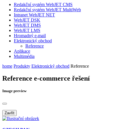
Redakční systém WebJET CMS
Redakční systém WebJET MultiWeb
Intranet WebJET NET
WebJET DSK
WebJET DMS
WebJET LMS
Hromadný e-mail
Elektronický obchod
Reference
Aplikace
Multimédia
home
Produkty
Elektronický obchod
Reference
Reference e-commerce řešení
Image preview
Zavřít