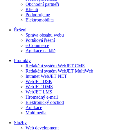
Obchodní partneři
Klienti
Podporujeme
Elektromobilita
Řešení
Správa obsahu webu
Portálová řešení
e-Commerce
Aplikace na klíč
Produkty
Redakční systém WebJET CMS
Redakční systém WebJET MultiWeb
Intranet WebJET NET
WebJET DSK
WebJET DMS
WebJET LMS
Hromadný e-mail
Elektronický obchod
Aplikace
Multimédia
Služby
Web development