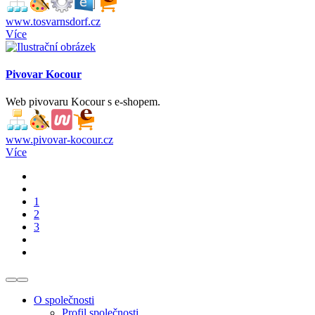
www.tosvarnsdorf.cz
Více
Pivovar Kocour
Web pivovaru Kocour s e-shopem.
www.pivovar-kocour.cz
Více
1
2
3
O společnosti
Profil společnosti