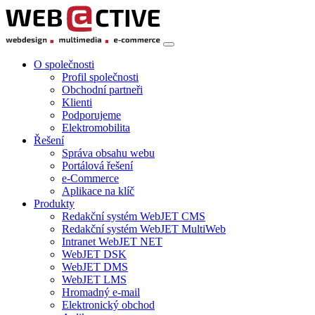
O společnosti
Profil společnosti
Obchodní partneři
Klienti
Podporujeme
Elektromobilita
Řešení
Správa obsahu webu
Portálová řešení
e-Commerce
Aplikace na klíč
Produkty
Redakční systém WebJET CMS
Redakční systém WebJET MultiWeb
Intranet WebJET NET
WebJET DSK
WebJET DMS
WebJET LMS
Hromadný e-mail
Elektronický obchod