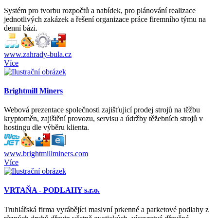
Systém pro tvorbu rozpočtů a nabídek, pro plánování realizace
jednotlivých zakázek a řešení organizace práce firemního týmu na
denní bázi.
www.zahrady-bula.cz
Více
Brightmill Miners
Webová prezentace společnosti zajišťujicí prodej strojů na těžbu
kryptoměn, zajištění provozu, servisu a údržby těžebních strojů v
hostingu dle výběru klienta.
www.brightmillminers.com
Více
VRTAŇA - PODLAHY s.r.o.
Truhlářská firma vyrábějíci masivní prkenné a parketové podlahy z