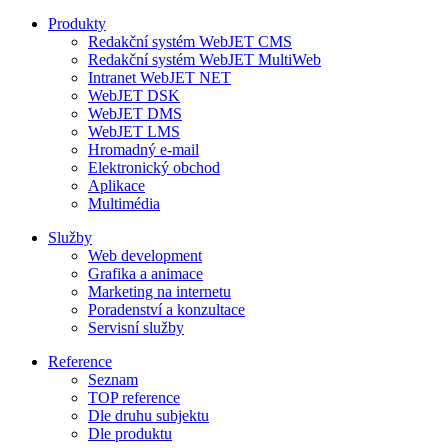
Produkty
Redakční systém WebJET CMS
Redakční systém WebJET MultiWeb
Intranet WebJET NET
WebJET DSK
WebJET DMS
WebJET LMS
Hromadný e-mail
Elektronický obchod
Aplikace
Multimédia
Služby
Web development
Grafika a animace
Marketing na internetu
Poradenství a konzultace
Servisní služby
Reference
Seznam
TOP reference
Dle druhu subjektu
Dle produktu