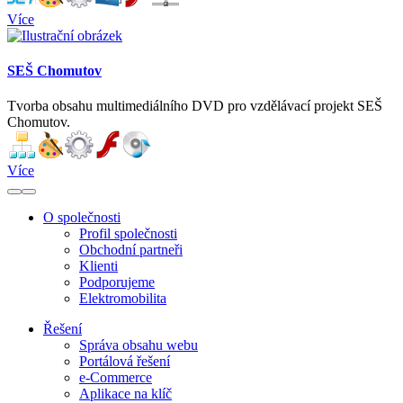
Více
SEŠ Chomutov
Tvorba obsahu multimediálního DVD pro vzdělávací projekt SEŠ
Chomutov.
Více
O společnosti
Profil společnosti
Obchodní partneři
Klienti
Podporujeme
Elektromobilita
Řešení
Správa obsahu webu
Portálová řešení
e-Commerce
Aplikace na klíč