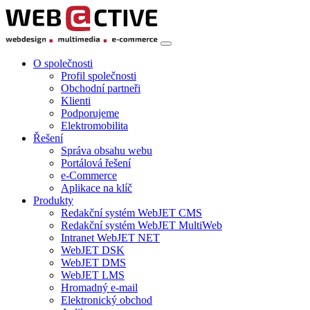
O společnosti
Profil společnosti
Obchodní partneři
Klienti
Podporujeme
Elektromobilita
Řešení
Správa obsahu webu
Portálová řešení
e-Commerce
Aplikace na klíč
Produkty
Redakční systém WebJET CMS
Redakční systém WebJET MultiWeb
Intranet WebJET NET
WebJET DSK
WebJET DMS
WebJET LMS
Hromadný e-mail
Elektronický obchod