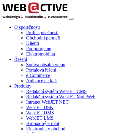
O společnosti
Profil společnosti
Obchodní partneři
Klienti
Podporujeme
Elektromobilita
Řešení
Správa obsahu webu
Portálová řešení
e-Commerce
Aplikace na klíč
Produkty
Redakční systém WebJET CMS
Redakční systém WebJET MultiWeb
Intranet WebJET NET
WebJET DSK
WebJET DMS
WebJET LMS
Hromadný e-mail
Elektronický obchod