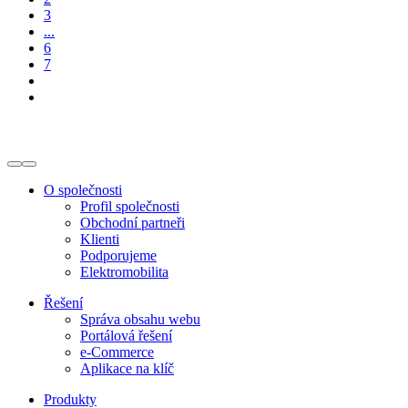
3
...
6
7
O společnosti
Profil společnosti
Obchodní partneři
Klienti
Podporujeme
Elektromobilita
Řešení
Správa obsahu webu
Portálová řešení
e-Commerce
Aplikace na klíč
Produkty