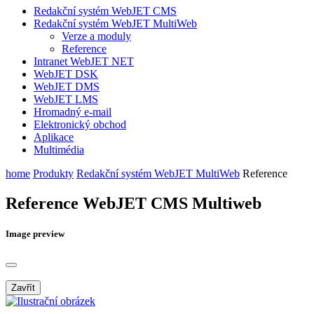
Redakční systém WebJET CMS
Redakční systém WebJET MultiWeb
Verze a moduly
Reference
Intranet WebJET NET
WebJET DSK
WebJET DMS
WebJET LMS
Hromadný e-mail
Elektronický obchod
Aplikace
Multimédia
home
Produkty
Redakční systém WebJET MultiWeb
Reference
Reference WebJET CMS Multiweb
Image preview
Zavřít