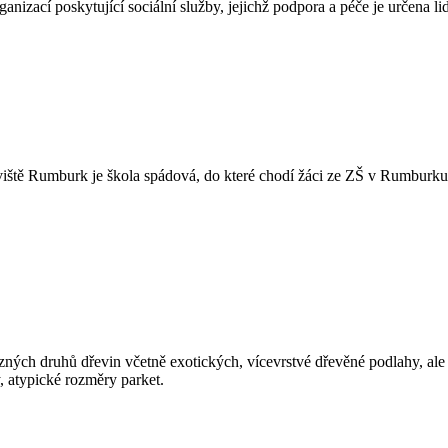
nizací poskytující sociální služby, jejichž podpora a péče je určena
oviště Rumburk je škola spádová, do které chodí žáci ze ZŠ v Rumburku
zných druhů dřevin včetně exotických, vícevrstvé dřevěné podlahy, ale 
 atypické rozměry parket.