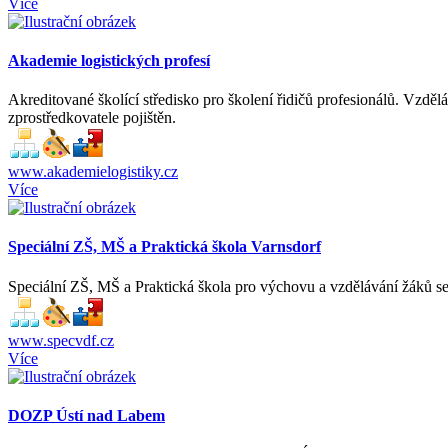
Více
Akademie logistických profesí
Akreditované školící středisko pro školení řidičů profesionálů. Vzd
zprostředkovatele pojištěn.
www.akademielogistiky.cz
Více
Speciální ZŠ, MŠ a Praktická škola Varnsdorf
Speciální ZŠ, MŠ a Praktická škola pro výchovu a vzdělávání žáků se
www.specvdf.cz
Více
DOZP Ústí nad Labem