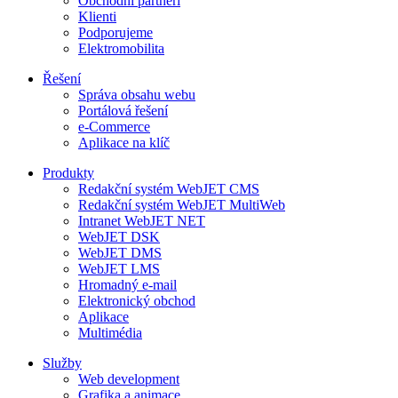
Obchodní partneři
Klienti
Podporujeme
Elektromobilita
Řešení
Správa obsahu webu
Portálová řešení
e-Commerce
Aplikace na klíč
Produkty
Redakční systém WebJET CMS
Redakční systém WebJET MultiWeb
Intranet WebJET NET
WebJET DSK
WebJET DMS
WebJET LMS
Hromadný e-mail
Elektronický obchod
Aplikace
Multimédia
Služby
Web development
Grafika a animace