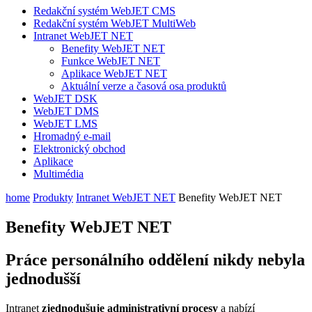
Redakční systém WebJET CMS
Redakční systém WebJET MultiWeb
Intranet WebJET NET
Benefity WebJET NET
Funkce WebJET NET
Aplikace WebJET NET
Aktuální verze a časová osa produktů
WebJET DSK
WebJET DMS
WebJET LMS
Hromadný e-mail
Elektronický obchod
Aplikace
Multimédia
home
Produkty
Intranet WebJET NET
Benefity WebJET NET
Benefity WebJET NET
Práce personálního oddělení nikdy nebyla
jednodušší
Intranet
zjednodušuje administrativní procesy
a nabízí