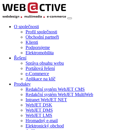
O společnosti
Profil společnosti
Obchodní partneři
Klienti
Podporujeme
Elektromobilita
Řešení
Správa obsahu webu
Portálová řešení
e-Commerce
Aplikace na klíč
Produkty
Redakční systém WebJET CMS
Redakční systém WebJET MultiWeb
Intranet WebJET NET
WebJET DSK
WebJET DMS
WebJET LMS
Hromadný e-mail
Elektronický obchod