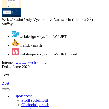
Web základní školy Východní ve Varnsdorfu (1-9.třída ZŠ)
Služby:
webdesign v systému WebJET
grafický návrh
webdesign v systému WebJET Cloud
Internet:
www.zsvychodni.cz
Dokončeno:
2020
Text
Zpět
O společnosti
Profil společnosti
Obchodní partneři