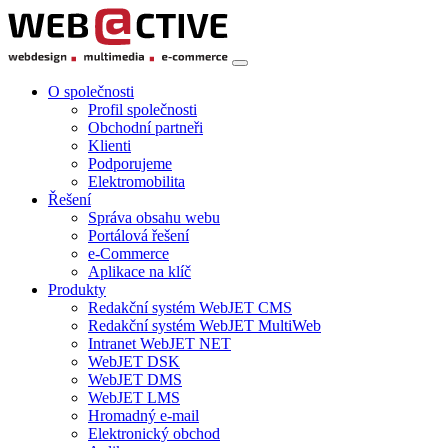
O společnosti
Profil společnosti
Obchodní partneři
Klienti
Podporujeme
Elektromobilita
Řešení
Správa obsahu webu
Portálová řešení
e-Commerce
Aplikace na klíč
Produkty
Redakční systém WebJET CMS
Redakční systém WebJET MultiWeb
Intranet WebJET NET
WebJET DSK
WebJET DMS
WebJET LMS
Hromadný e-mail
Elektronický obchod