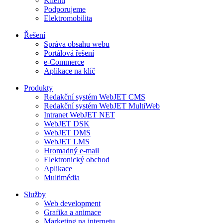
Klienti
Podporujeme
Elektromobilita
Řešení
Správa obsahu webu
Portálová řešení
e-Commerce
Aplikace na klíč
Produkty
Redakční systém WebJET CMS
Redakční systém WebJET MultiWeb
Intranet WebJET NET
WebJET DSK
WebJET DMS
WebJET LMS
Hromadný e-mail
Elektronický obchod
Aplikace
Multimédia
Služby
Web development
Grafika a animace
Marketing na internetu