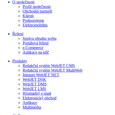
O společnosti
Profil společnosti
Obchodní partneři
Klienti
Podporujeme
Elektromobilita
Řešení
Správa obsahu webu
Portálová řešení
e-Commerce
Aplikace na klíč
Produkty
Redakční systém WebJET CMS
Redakční systém WebJET MultiWeb
Intranet WebJET NET
WebJET DSK
WebJET DMS
WebJET LMS
Hromadný e-mail
Elektronický obchod
Aplikace
Multimédia