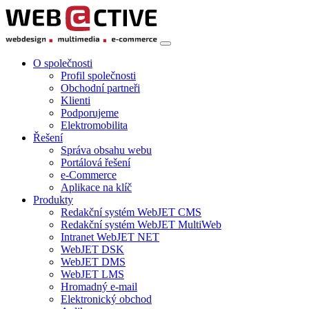
O společnosti
Profil společnosti
Obchodní partneři
Klienti
Podporujeme
Elektromobilita
Řešení
Správa obsahu webu
Portálová řešení
e-Commerce
Aplikace na klíč
Produkty
Redakční systém WebJET CMS
Redakční systém WebJET MultiWeb
Intranet WebJET NET
WebJET DSK
WebJET DMS
WebJET LMS
Hromadný e-mail
Elektronický obchod