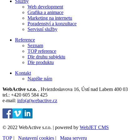
Služby
Web development
Grafika a animace
Marketing na internetu
Poradenství a konzultace
Servisní služby
Reference
Seznam
TOP reference
Dle druhu subjektu
Dle produktu
Kontakt
Napište nám
WebActive s.r.o.
, Hviezdoslavova 16, Ústí nad Labem 400 03
tel.: +420 605 584 425
e-mail:
info(at)webactive.cz
© 2022 WebActive s.r.o. | powered by
WebJET CMS
TOP
| ⁠
Nastavení cookies
| ⁠
Mapa serveru