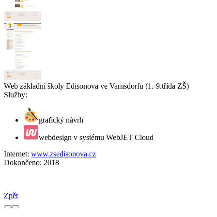
Web základní školy Edisonova ve Varnsdorfu (1.-9.třída ZŠ)
Služby:
grafický návrh
webdesign v systému WebJET Cloud
Internet:
www.zsedisonova.cz
Dokončeno:
2018
Zpět