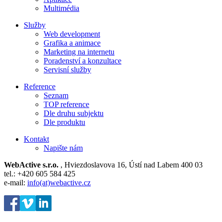
Multimédia
Služby
Web development
Grafika a animace
Marketing na internetu
Poradenství a konzultace
Servisní služby
Reference
Seznam
TOP reference
Dle druhu subjektu
Dle produktu
Kontakt
Napište nám
WebActive s.r.o.
, Hviezdoslavova 16, Ústí nad Labem 400 03
tel.: +420 605 584 425
e-mail:
info(at)webactive.cz