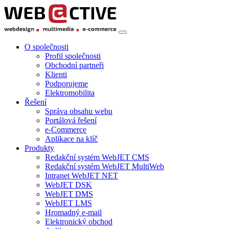
O společnosti
Profil společnosti
Obchodní partneři
Klienti
Podporujeme
Elektromobilita
Řešení
Správa obsahu webu
Portálová řešení
e-Commerce
Aplikace na klíč
Produkty
Redakční systém WebJET CMS
Redakční systém WebJET MultiWeb
Intranet WebJET NET
WebJET DSK
WebJET DMS
WebJET LMS
Hromadný e-mail
Elektronický obchod