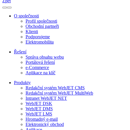
Zpět
O společnosti
Profil společnosti
Obchodní partneři
Klienti
Podporujeme
Elektromobilita
Řešení
Správa obsahu webu
Portálová řešení
e-Commerce
Aplikace na klíč
Produkty
Redakční systém WebJET CMS
Redakční systém WebJET MultiWeb
Intranet WebJET NET
WebJET DSK
WebJET DMS
WebJET LMS
Hromadný e-mail
Elektronický obchod
Aplikace