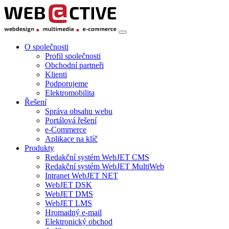
O společnosti
Profil společnosti
Obchodní partneři
Klienti
Podporujeme
Elektromobilita
Řešení
Správa obsahu webu
Portálová řešení
e-Commerce
Aplikace na klíč
Produkty
Redakční systém WebJET CMS
Redakční systém WebJET MultiWeb
Intranet WebJET NET
WebJET DSK
WebJET DMS
WebJET LMS
Hromadný e-mail
Elektronický obchod