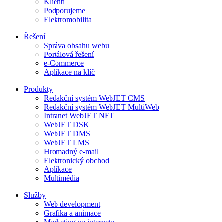
Klienti
Podporujeme
Elektromobilita
Řešení
Správa obsahu webu
Portálová řešení
e-Commerce
Aplikace na klíč
Produkty
Redakční systém WebJET CMS
Redakční systém WebJET MultiWeb
Intranet WebJET NET
WebJET DSK
WebJET DMS
WebJET LMS
Hromadný e-mail
Elektronický obchod
Aplikace
Multimédia
Služby
Web development
Grafika a animace
Marketing na internetu