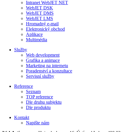
Intranet WebJET NET
WebJET DSK
WebJET DMS
WebJET LMS
Hromadný e-mail
Elektronický obchod
Aplikace
Multimédia
Služby
Web development
Grafika a animace
Marketing na internetu
Poradenství a konzultace
Servisní služby
Reference
Seznam
TOP reference
Dle druhu subjektu
Dle produktu
Kontakt
Napište nám