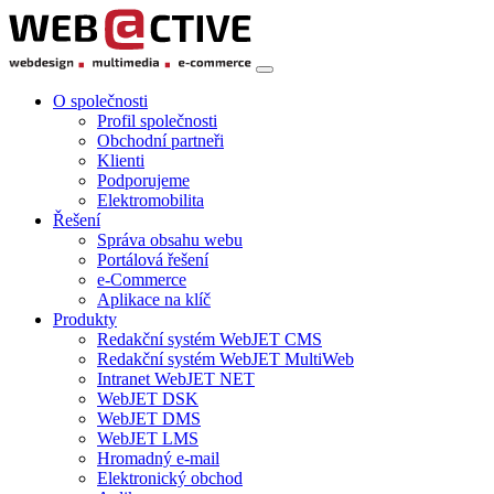
O společnosti
Profil společnosti
Obchodní partneři
Klienti
Podporujeme
Elektromobilita
Řešení
Správa obsahu webu
Portálová řešení
e-Commerce
Aplikace na klíč
Produkty
Redakční systém WebJET CMS
Redakční systém WebJET MultiWeb
Intranet WebJET NET
WebJET DSK
WebJET DMS
WebJET LMS
Hromadný e-mail
Elektronický obchod