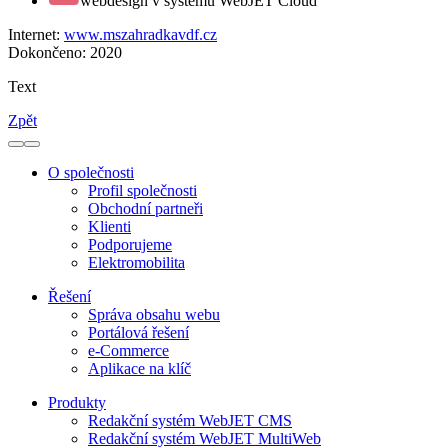
webdesign v systému WebJET Cloud
Internet:
www.mszahradkavdf.cz
Dokončeno:
2020
Text
Zpět
O společnosti
Profil společnosti
Obchodní partneři
Klienti
Podporujeme
Elektromobilita
Řešení
Správa obsahu webu
Portálová řešení
e-Commerce
Aplikace na klíč
Produkty
Redakční systém WebJET CMS
Redakční systém WebJET MultiWeb