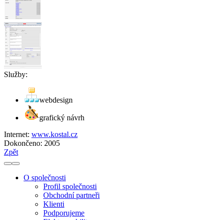
Služby:
webdesign
grafický návrh
Internet:
www.kostal.cz
Dokončeno:
2005
Zpět
O společnosti
Profil společnosti
Obchodní partneři
Klienti
Podporujeme