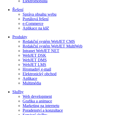
Elektromobilita
Řešení
Správa obsahu webu
Portálová řešení
e-Commerce
Aplikace na klíč
Produkty
Redakční systém WebJET CMS
Redakční systém WebJET MultiWeb
Intranet WebJET NET
WebJET DSK
WebJET DMS
WebJET LMS
Hromadný e-mail
Elektronický obchod
Aplikace
Multimédia
Služby
Web development
Grafika a animace
Marketing na internetu
Poradenství a konzultace
Servisní služby