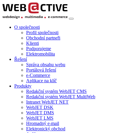
O společnosti
Profil společnosti
Obchodní partneři
Klienti
Podporujeme
Elektromobilita
Řešení
Správa obsahu webu
Portálová řešení
e-Commerce
Aplikace na klíč
Produkty
Redakční systém WebJET CMS
Redakční systém WebJET MultiWeb
Intranet WebJET NET
WebJET DSK
WebJET DMS
WebJET LMS
Hromadný e-mail
Elektronický obchod