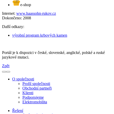
e-shop
Internet:
www.haassohn-rukov.cz
Dokončeno:
2008
Další odkazy:
výrobní program krbových kamen
Portál je k dispozici v české, slovenské, anglické, polské a ruské
jazykové mutaci.
Zpět
O společnosti
Profil společnosti
Obchodní partneři
Klienti
Podporujeme
Elektromobilita
Řešení