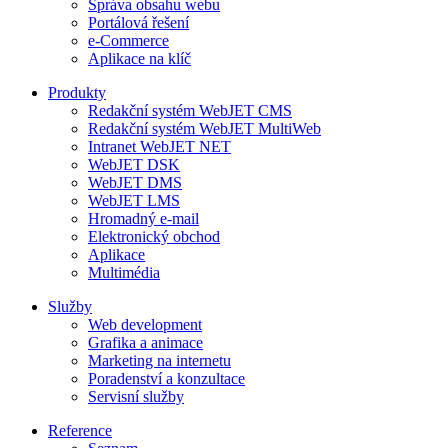
Správa obsahu webu
Portálová řešení
e-Commerce
Aplikace na klíč
Produkty
Redakční systém WebJET CMS
Redakční systém WebJET MultiWeb
Intranet WebJET NET
WebJET DSK
WebJET DMS
WebJET LMS
Hromadný e-mail
Elektronický obchod
Aplikace
Multimédia
Služby
Web development
Grafika a animace
Marketing na internetu
Poradenství a konzultace
Servisní služby
Reference