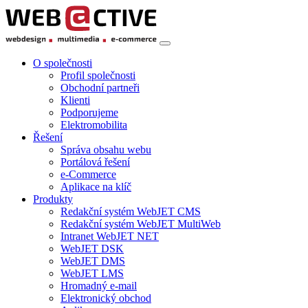
O společnosti
Profil společnosti
Obchodní partneři
Klienti
Podporujeme
Elektromobilita
Řešení
Správa obsahu webu
Portálová řešení
e-Commerce
Aplikace na klíč
Produkty
Redakční systém WebJET CMS
Redakční systém WebJET MultiWeb
Intranet WebJET NET
WebJET DSK
WebJET DMS
WebJET LMS
Hromadný e-mail
Elektronický obchod