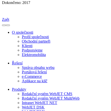
Dokončeno:
2017
Zpět
O společnosti
Profil společnosti
Obchodní partneři
Klienti
Podporujeme
Elektromobilita
Řešení
Správa obsahu webu
Portálová řešení
e-Commerce
Aplikace na klíč
Produkty
Redakční systém WebJET CMS
Redakční systém WebJET MultiWeb
Intranet WebJET NET
WebJET DSK