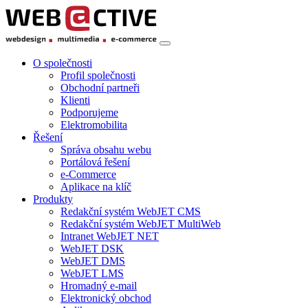
O společnosti
Profil společnosti
Obchodní partneři
Klienti
Podporujeme
Elektromobilita
Řešení
Správa obsahu webu
Portálová řešení
e-Commerce
Aplikace na klíč
Produkty
Redakční systém WebJET CMS
Redakční systém WebJET MultiWeb
Intranet WebJET NET
WebJET DSK
WebJET DMS
WebJET LMS
Hromadný e-mail
Elektronický obchod