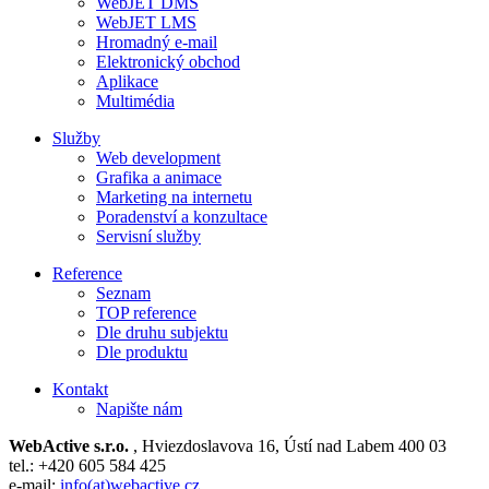
WebJET DMS
WebJET LMS
Hromadný e-mail
Elektronický obchod
Aplikace
Multimédia
Služby
Web development
Grafika a animace
Marketing na internetu
Poradenství a konzultace
Servisní služby
Reference
Seznam
TOP reference
Dle druhu subjektu
Dle produktu
Kontakt
Napište nám
WebActive s.r.o.
, Hviezdoslavova 16, Ústí nad Labem 400 03
tel.: +420 605 584 425
e-mail:
info(at)webactive.cz