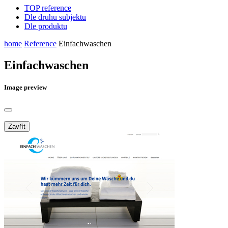
TOP reference
Dle druhu subjektu
Dle produktu
home
Reference
Einfachwaschen
Einfachwaschen
Image preview
Zavřít