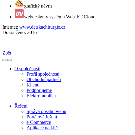
grafický návrh
webdesign v systému WebJET Cloud
Internet:
www.detskachirurgie.cz
Dokončeno:
2016
Zpět
O společnosti
Profil společnosti
Obchodní partneři
Klienti
Podporujeme
Elektromobilita
Řešení
Správa obsahu webu
Portálová řešení
e-Commerce
Aplikace na klíč