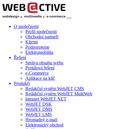
O společnosti
Profil společnosti
Obchodní partneři
Klienti
Podporujeme
Elektromobilita
Řešení
Správa obsahu webu
Portálová řešení
e-Commerce
Aplikace na klíč
Produkty
Redakční systém WebJET CMS
Redakční systém WebJET MultiWeb
Intranet WebJET NET
WebJET DSK
WebJET DMS
WebJET LMS
Hromadný e-mail
Elektronický obchod