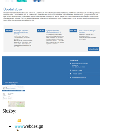
Služby:
webdesign