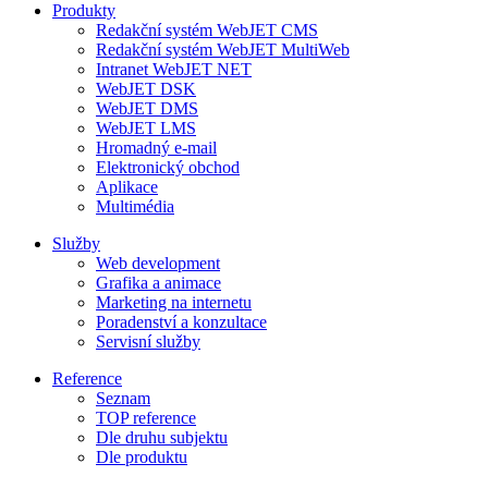
Produkty
Redakční systém WebJET CMS
Redakční systém WebJET MultiWeb
Intranet WebJET NET
WebJET DSK
WebJET DMS
WebJET LMS
Hromadný e-mail
Elektronický obchod
Aplikace
Multimédia
Služby
Web development
Grafika a animace
Marketing na internetu
Poradenství a konzultace
Servisní služby
Reference
Seznam
TOP reference
Dle druhu subjektu
Dle produktu