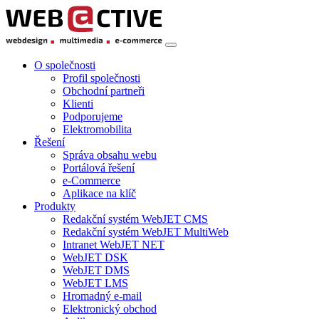
O společnosti
Profil společnosti
Obchodní partneři
Klienti
Podporujeme
Elektromobilita
Řešení
Správa obsahu webu
Portálová řešení
e-Commerce
Aplikace na klíč
Produkty
Redakční systém WebJET CMS
Redakční systém WebJET MultiWeb
Intranet WebJET NET
WebJET DSK
WebJET DMS
WebJET LMS
Hromadný e-mail
Elektronický obchod